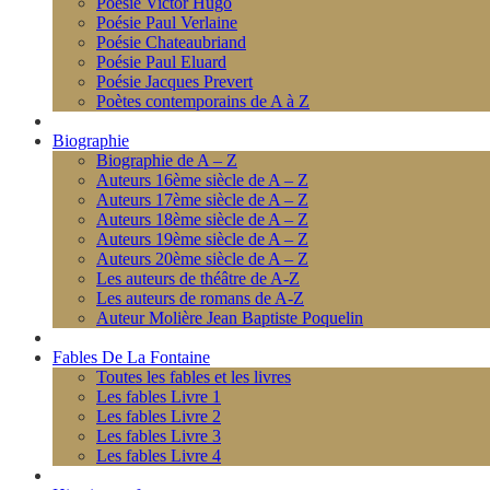
Poésie Victor Hugo
Poésie Paul Verlaine
Poésie Chateaubriand
Poésie Paul Eluard
Poésie Jacques Prevert
Poètes contemporains de A à Z
Biographie
Biographie de A – Z
Auteurs 16ème siècle de A – Z
Auteurs 17ème siècle de A – Z
Auteurs 18ème siècle de A – Z
Auteurs 19ème siècle de A – Z
Auteurs 20ème siècle de A – Z
Les auteurs de théâtre de A-Z
Les auteurs de romans de A-Z
Auteur Molière Jean Baptiste Poquelin
Fables De La Fontaine
Toutes les fables et les livres
Les fables Livre 1
Les fables Livre 2
Les fables Livre 3
Les fables Livre 4