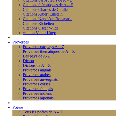
Citations par Auteurs de A – Z
Citations thématiques de A – Z
Citations Charles de Gaulle
Citations Albert Einstein
Citations Napoléon Bonaparte
Citations Richelieu
Citations Oscar Wilde
citation Victor Hugo
Proverbes
Proverbes par pays A – Z
Proverbes thématiques de A – Z
Les pays de A-Z
Dicton
Dictons de A – Z
Proverbes anglais
Proverbes arabes
Proverbes auvergnats
Proverbes corses
Proverbes français
Proverbes indiens
Proverbes japonais
Poésie
Tous les poètes de A – Z