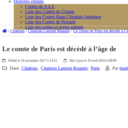
Histoires enfants
Contes de A à Z
Liste des Contes de Grimm
Liste des Contes Hans Christian Andersen
Liste des Contes de Perrault
Liste des contes et textes enfants
/
Citations
/
Citations Laurent Ruquier
/
Le comte de Paris est décédé à l’
Le comte de Paris est décédé à l’âge de
Publié le 10 novembre 2017 à 14:25
Mis à jour le 19 avril 2019 à 09:08
Dans
Citations
,
Citations Laurent Ruquier
,
Paris
Par
fand