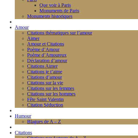
Que voir à Paris
Monuments de Paris
Monuments historiques
Amour
Citations thématiques sur l’amour
Aimer
Amour et Citations
Poème d’Amour
Poème d’Amoureux
Déclaration d’amour
Citations Aimer
Citations je t’aime
Citations d’amour
Citations sur la vie
Citations sur les femmes
Citations sur les hommes
Fête Saint Valentin
Citation Séduction
Humour
Blagues de A – Z
Citations