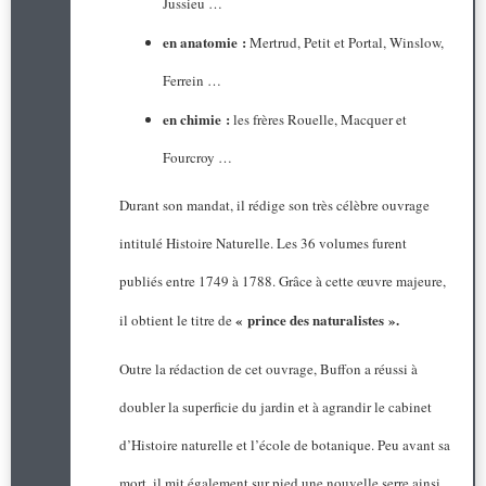
Jussieu …
en anatomie :
Mertrud, Petit et Portal, Winslow,
Ferrein …
en chimie :
les frères Rouelle, Macquer et
Fourcroy …
Durant son mandat, il rédige son très célèbre ouvrage
intitulé Histoire Naturelle. Les 36 volumes furent
publiés entre 1749 à 1788. Grâce à cette œuvre majeure,
« prince des naturalistes ».
il obtient le titre de
Outre la rédaction de cet ouvrage, Buffon a réussi à
doubler la superficie du jardin et à agrandir le cabinet
d’Histoire naturelle et l’école de botanique. Peu avant sa
mort, il mit également sur pied une nouvelle serre ainsi