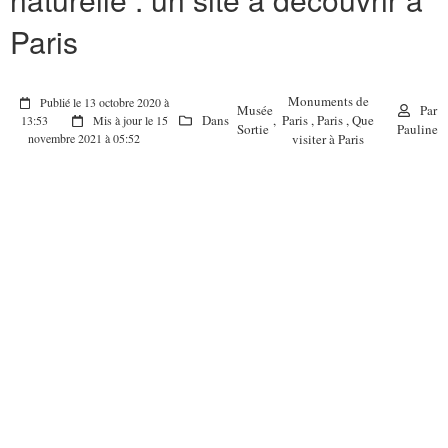
Paris
Monuments de
Publié le 13 octobre 2020 à
Musée
Par
Dans
,
Paris
,
Paris
,
Que
13:53
Mis à jour le 15
Sortie
Pauline
visiter à Paris
novembre 2021 à 05:52