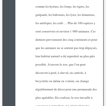
comme les hyènes, les loups, les tigres, les
guépards, les babouins, les lynx, les lémuriens,
les antilopes, les cerfs … Plus de 100 espèces y
sont conservées et environ 1 000 animaux. Ces
derniers proviennent des cinq continents et pour
que les animaux ne se sentent pas trop dépaysés,
leur habitat naturel a été reproduit au plus près
possible. A travers le zoo, que l’on peut
découvrir à pied, à cheval, en carriole, à
bicyclette ou même en voiture, on change
régulièrement de décor pour une promenade des
plus agréables. En coulisse, le zoo travaille à
conserver, à reproduire et à réintroduire les