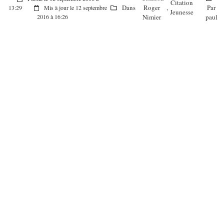
Citation
Dans
Roger
,
Par
13:29
Mis à jour le 12 septembre
Jeunesse
Nimier
paul
2016 à 16:26