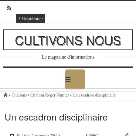
Identification
Connexion
CULTIVONS NOUS
Connexion via Facebook
Inscription
Le magazine d'informations
Ajout texte ou poème
/
Citations
/
Citation Roger Nimier
/
Un escadron disciplinaire
Un escadron disciplinaire
Citation
Publié le 12 septembre 2016 à