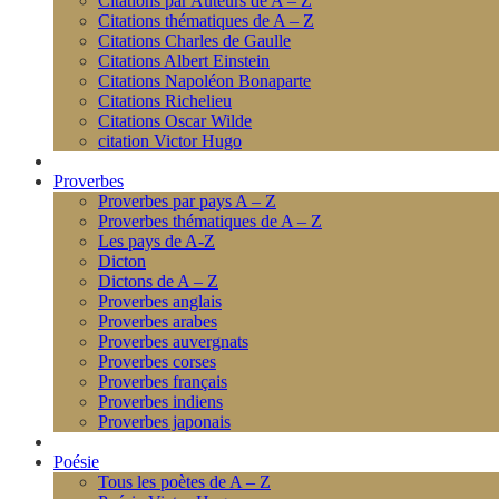
Citations par Auteurs de A – Z
Citations thématiques de A – Z
Citations Charles de Gaulle
Citations Albert Einstein
Citations Napoléon Bonaparte
Citations Richelieu
Citations Oscar Wilde
citation Victor Hugo
Proverbes
Proverbes par pays A – Z
Proverbes thématiques de A – Z
Les pays de A-Z
Dicton
Dictons de A – Z
Proverbes anglais
Proverbes arabes
Proverbes auvergnats
Proverbes corses
Proverbes français
Proverbes indiens
Proverbes japonais
Poésie
Tous les poètes de A – Z