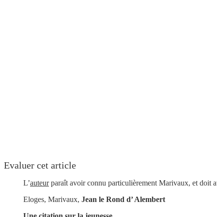
Evaluer cet article
L’
auteur
paraît avoir connu particulièrement Marivaux, et doit av
Eloges, Marivaux,
Jean le Rond d’ Alembert
Une citation sur la jeunesse