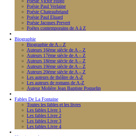
Poésie Victor Hugo
Poésie Paul Verlaine
Poésie Chateaubriand
Poésie Paul Eluard
Poésie Jacques Prevert
Poètes contemporains de A à Z
Biographie
Biographie de A – Z
Auteurs 16ème siècle de A – Z
Auteurs 17ème siècle de A – Z
Auteurs 18ème siècle de A – Z
Auteurs 19ème siècle de A – Z
Auteurs 20ème siècle de A – Z
Les auteurs de théâtre de A-Z
Les auteurs de romans de A-Z
Auteur Molière Jean Baptiste Poquelin
Fables De La Fontaine
Toutes les fables et les livres
Les fables Livre 1
Les fables Livre 2
Les fables Livre 3
Les fables Livre 4