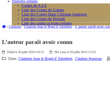
Histoires enfants
Contes de A à Z
Liste des Contes de Grimm
Liste des Contes Hans Christian Andersen
Liste des Contes de Perrault
Liste des contes et textes enfants
/
Citations
/
Citations Jean le Rond d' Alembert
/
L’auteur paraît avoir co
L’auteur paraît avoir connu
Publié le 20 juillet 2016 à 02:52
Mis à jour le 20 juillet 2016 à 13:51
Dans
Citations Jean le Rond d' Alembert
,
Citation Jeunesse