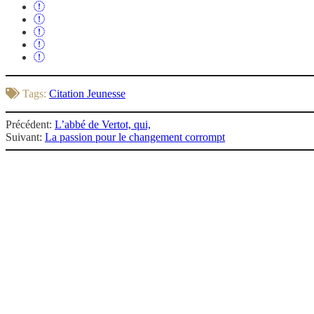
Tags:
Citation Jeunesse
Précédent:
L’abbé de Vertot, qui,
Suivant:
La passion pour le changement corrompt