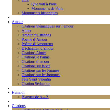
Que voir à Paris
Monuments de Paris
Monuments historiques
Amour
Citations thématiques sur l’amour
Aimer
Amour et Citations
Poème d’Amour
Poème d’Amoureux
Déclaration d’amour
Citations Aimer
Citations je t’aime
Citations d’amour
Citations sur la vie
Citations sur les femmes
Citations sur les hommes
Fête Saint Valentin
Citation Séduction
Humour
Blagues de A – Z
Citations