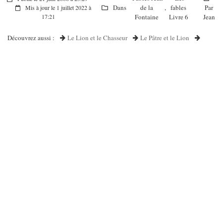
Dans
de la
,
fables
Par
Mis à jour le 1 juillet 2022 à
Fontaine
Livre 6
Jean
17:21
Découvrez aussi :
Le Lion et le Chasseur
Le Pâtre et le Lion