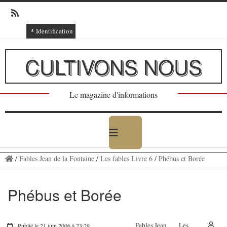
Identification
Connexion
CULTIVONS NOUS
Connexion via Facebook
Inscription
Le magazine d'informations
Ajout texte ou poème
/
Fables Jean de la Fontaine
/
Les fables Livre 6
/
Phébus et Borée
Phébus et Borée
Fables Jean
Les
Publié le 21 juin 2006 à 23:29