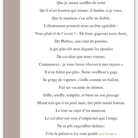
Que je saurai souffler de sorte
Qu’il n’est bouton qui tienne; il faudra, si je veux,
Que le manteau s’en aille au diable.
L’ébattement pourrait nous en être agréable :
Vous plaît-il de l’avoir ? – Eh bien, gageons nous deux,
Dit Phébus, sans tant de paroles,
A qui plus tôt aura dégarni les épaules
Du cavalier que nous voyons.
Commencez : je vous laisse obscurcir mes rayons.»
Il n’en fallut pas plus. Notre souffleur à gage
Se gorge de vapeurs, s’enfle comme un ballon,
Fait un vacarme de démon,
Siffle, souffle, tempête, et brise en son passage
Maint toit qui n’en peut mais, fait périr maint bateau,
Le tout au sujet d’un manteau.
Le cavalier eut soin d’empêcher que l’orage
Ne se pût engouffrer dedans;
Cela le préserva. Le vent perdit
son temps
;