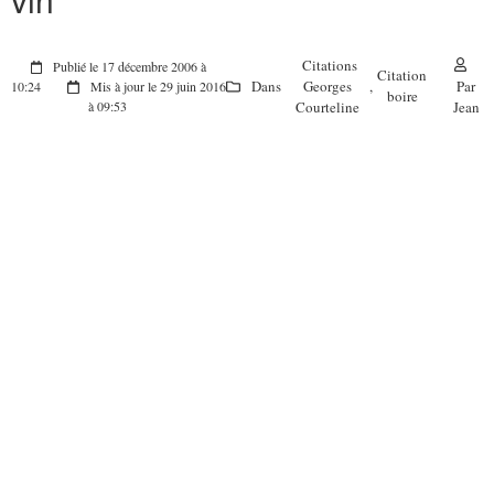
Citations
Publié le 17 décembre 2006 à
Citation
Dans
Georges
,
Par
10:24
Mis à jour le 29 juin 2016
boire
Courteline
Jean
à 09:53