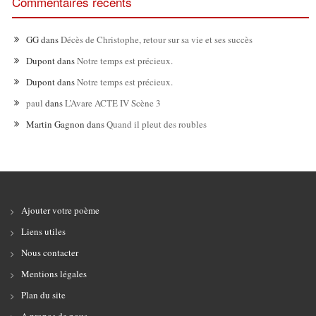
Commentaires recents
GG
dans
Décès de Christophe, retour sur sa vie et ses succès
Dupont
dans
Notre temps est précieux.
Dupont
dans
Notre temps est précieux.
paul
dans
L’Avare ACTE IV Scène 3
Martin Gagnon
dans
Quand il pleut des roubles
Ajouter votre poème
Liens utiles
Nous contacter
Mentions légales
Plan du site
A propos de nous