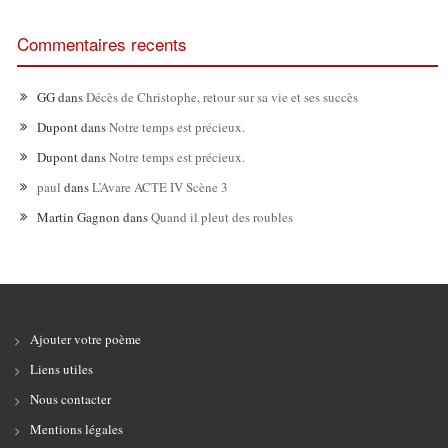
Commentaires recents
GG
dans
Décès de Christophe, retour sur sa vie et ses succès
Dupont
dans
Notre temps est précieux.
Dupont
dans
Notre temps est précieux.
paul
dans
L’Avare ACTE IV Scène 3
Martin Gagnon
dans
Quand il pleut des roubles
Ajouter votre poème
Liens utiles
Nous contacter
Mentions légales