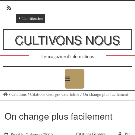
Identification
Connexion
CULTIVONS NOUS
Connexion via Facebook
Inscription
Le magazine d'informations
Ajout texte ou poème
/
Citations
/
Citations Georges Courteline
/
On change plus facilement
On change plus facilement
Citations Georges
Par
Publié le 17 décembre 2006 à