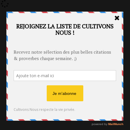
Identification
Connexion
CULTIVONS NOUS
Connexion via Facebook
Inscription
Le magazine d'informations
Ajout texte ou poème
/
Citations
/
Citations Jean Paul Sartre
/
L’homme est d’abord ce qui
L’homme est d’abord ce qui
Citations Jean Paul
Par
Publié le 18 janvier 2011 à