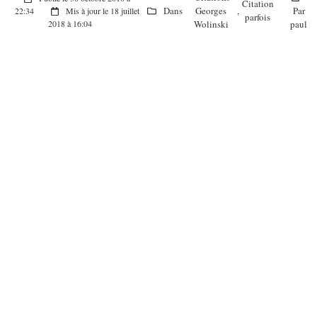
Citation
Dans
Georges
,
Par
22:34
Mis à jour le 18 juillet
parfois
Wolinski
paul
2018 à 16:04