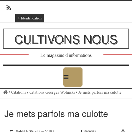
Identification
Connexion
CULTIVONS NOUS
Connexion via Facebook
Inscription
Le magazine d'informations
Ajout texte ou poème
/
Citations
/
Citations Georges Wolinski
/
Je mets parfois ma culotte
Je mets parfois ma culotte
Citations
Publié le 30 octobre 2010 à