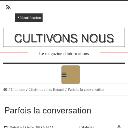
Identification
Connexion
CULTIVONS NOUS
Connexion via Facebook
Inscription
Le magazine d'informations
Ajout texte ou poème
/
Citations
/
Citations Jules Renard
/
Parfois la conversation
Parfois la conversation
Citations
Publié le 18 juillet 2018 à 14:25