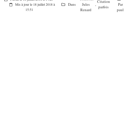
Citation
Dans
Jules
,
Par
Mis à jour le 18 juillet 2018 à
parfois
Renard
paul
15:51