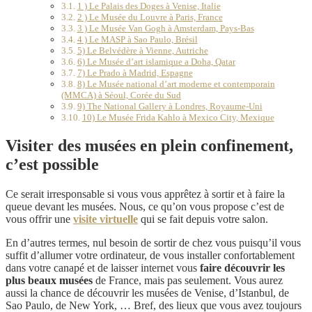
1 ) Le Palais des Doges à Venise, Italie
2 ) Le Musée du Louvre à Paris, France
3 ) Le Musée Van Gogh à Amsterdam, Pays-Bas
4 ) Le MASP à Sao Paulo, Brésil
5) Le Belvédère à Vienne, Autriche
6) Le Musée d’art islamique a Doha, Qatar
7) Le Prado à Madrid, Espagne
8) Le Musée national d’art moderne et contemporain
(MMCA) à Séoul, Corée du Sud
9) The National Gallery à Londres, Royaume-Uni
10) Le Musée Frida Kahlo à Mexico City, Mexique
Visiter des musées en plein confinement,
c’est possible
Ce serait irresponsable si vous vous apprêtez à sortir et à faire la
queue devant les musées. Nous, ce qu’on vous propose c’est de
vous offrir une
visite virtuelle
qui se fait depuis votre salon.
En d’autres termes, nul besoin de sortir de chez vous puisqu’il vous
suffit d’allumer votre ordinateur, de vous installer confortablement
dans votre canapé et de laisser internet vous
faire découvrir les
plus beaux musées
de France, mais pas seulement. Vous aurez
aussi la chance de découvrir les musées de Venise, d’Istanbul, de
Sao Paulo, de New York, … Bref, des lieux que vous avez toujours