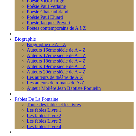
Poésie Victor Hugo
Poésie Paul Verlaine
Poésie Chateaubriand
Poésie Paul Eluard
Poésie Jacques Prevert
Poètes contemporains de A à Z
Biographie
Biographie de A – Z
Auteurs 16ème siècle de A – Z
Auteurs 17ème siècle de A – Z
Auteurs 18ème siècle de A – Z
Auteurs 19ème siècle de A – Z
Auteurs 20ème siècle de A – Z
Les auteurs de théâtre de A-Z
Les auteurs de romans de A-Z
Auteur Molière Jean Baptiste Poquelin
Fables De La Fontaine
Toutes les fables et les livres
Les fables Livre 1
Les fables Livre 2
Les fables Livre 3
Les fables Livre 4