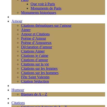
Que voir à Paris
Monuments de Paris
Monuments historiques
Amour
Citations thématiques sur l’amour
Aimer
Amour et Citations
Poème d’Amour
Poème d’Amoureux
Déclaration d’amour
Citations Aimer
Citations je t’aime
Citations d’amour
Citations sur la vie
Citations sur les femmes
Citations sur les hommes
Fête Saint Valentin
Citation Séduction
Humour
Blagues de A – Z
Citations