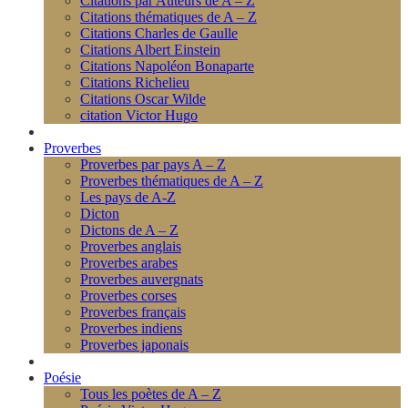
Citations par Auteurs de A – Z
Citations thématiques de A – Z
Citations Charles de Gaulle
Citations Albert Einstein
Citations Napoléon Bonaparte
Citations Richelieu
Citations Oscar Wilde
citation Victor Hugo
Proverbes
Proverbes par pays A – Z
Proverbes thématiques de A – Z
Les pays de A-Z
Dicton
Dictons de A – Z
Proverbes anglais
Proverbes arabes
Proverbes auvergnats
Proverbes corses
Proverbes français
Proverbes indiens
Proverbes japonais
Poésie
Tous les poètes de A – Z