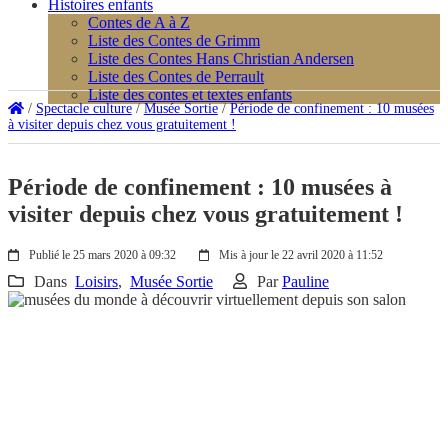
Histoires enfants
Contes de A à Z
Liste des Contes de Grimm
Liste des Contes Hans Christian Andersen
Liste des Contes de Perrault
Liste des contes et textes enfants
/
Spectacle culture
/
Musée Sortie
/
Période de confinement : 10 musées
à visiter depuis chez vous gratuitement !
Période de confinement : 10 musées à
visiter depuis chez vous gratuitement !
Publié le 25 mars 2020 à 09:32
Mis à jour le 22 avril 2020 à 11:52
Dans
Loisirs
,
Musée Sortie
Par
Pauline