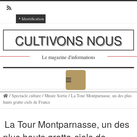
Identification
Connexion
CULTIVONS NOUS
Connexion via Facebook
Inscription
Le magazine d'informations
Ajout texte ou poème
/
Spectacle culture
/
Musée Sortie
/
La Tour Montparnasse, un des plus
hauts gratte-ciels de France
La Tour Montparnasse, un des
plus hauts gratte-ciels de