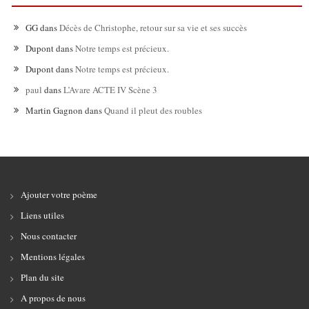
GG
dans
Décès de Christophe, retour sur sa vie et ses succès
Dupont
dans
Notre temps est précieux.
Dupont
dans
Notre temps est précieux.
paul
dans
L’Avare ACTE IV Scène 3
Martin Gagnon
dans
Quand il pleut des roubles
Ajouter votre poème
Liens utiles
Nous contacter
Mentions légales
Plan du site
A propos de nous