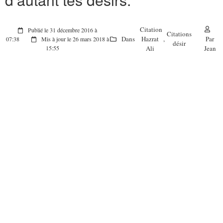
Citation
Publié le 31 décembre 2016 à
Citations
Dans
Hazrat
,
Par
07:38
Mis à jour le 26 mars 2018 à
désir
Ali
Jean
15:55