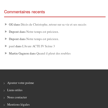
Commentaires recents
GG
dans
Décès de Christophe, retour sur sa vie et ses succès
Dupont
dans
Notre temps est précieux.
Dupont
dans
Notre temps est précieux.
paul
dans
L’Avare ACTE IV Scène 3
Martin Gagnon
dans
Quand il pleut des roubles
Ajouter votre poème
Liens utiles
Nous contacter
Mentions légales