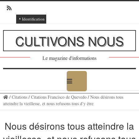
Identification
Connexion
CULTIVONS NOUS
Connexion via Facebook
Inscription
Le magazine d'informations
Ajout texte ou poème
/
Citations
/
Citations Francisco de Quevedo
/
Nous désirons tous
atteindre la vieillesse, et nous refusons tous d’y être
Nous désirons tous atteindre la
vieillesse, et nous refusons tous