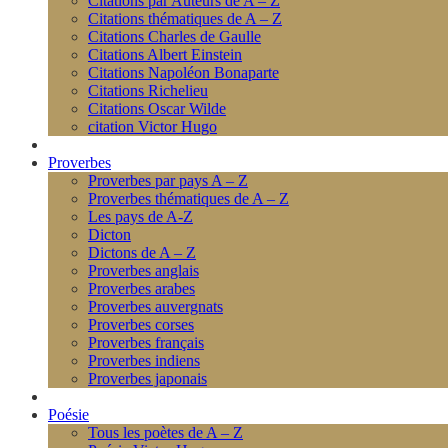
Citations par Auteurs de A – Z
Citations thématiques de A – Z
Citations Charles de Gaulle
Citations Albert Einstein
Citations Napoléon Bonaparte
Citations Richelieu
Citations Oscar Wilde
citation Victor Hugo
Proverbes
Proverbes par pays A – Z
Proverbes thématiques de A – Z
Les pays de A-Z
Dicton
Dictons de A – Z
Proverbes anglais
Proverbes arabes
Proverbes auvergnats
Proverbes corses
Proverbes français
Proverbes indiens
Proverbes japonais
Poésie
Tous les poètes de A – Z