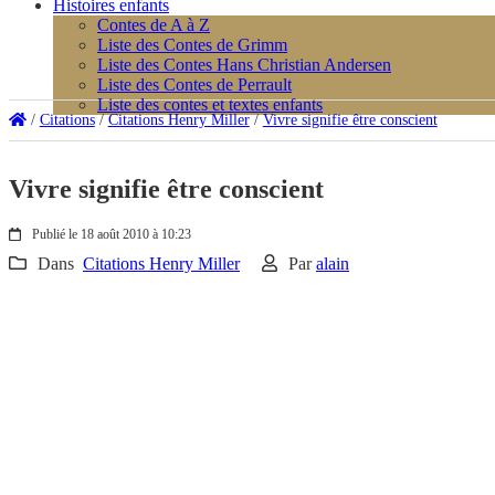
Histoires enfants
Contes de A à Z
Liste des Contes de Grimm
Liste des Contes Hans Christian Andersen
Liste des Contes de Perrault
Liste des contes et textes enfants
/
Citations
/
Citations Henry Miller
/
Vivre signifie être conscient
Vivre signifie être conscient
Publié le 18 août 2010 à 10:23
Dans
Citations Henry Miller
Par
alain