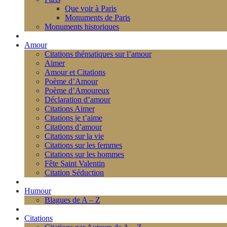
Que voir à Paris
Monuments de Paris
Monuments historiques
Amour
Citations thématiques sur l’amour
Aimer
Amour et Citations
Poème d’Amour
Poème d’Amoureux
Déclaration d’amour
Citations Aimer
Citations je t’aime
Citations d’amour
Citations sur la vie
Citations sur les femmes
Citations sur les hommes
Fête Saint Valentin
Citation Séduction
Humour
Blagues de A – Z
Citations