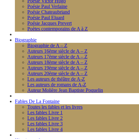
Poésie Victor Hugo
Poésie Paul Verlaine
Poésie Chateaubriand
Poésie Paul Eluard
Poésie Jacques Prevert
Poètes contemporains de A à Z
Biographie
Biographie de A – Z
Auteurs 16ème siècle de A – Z
Auteurs 17ème siècle de A – Z
Auteurs 18ème siècle de A – Z
Auteurs 19ème siècle de A – Z
Auteurs 20ème siècle de A – Z
Les auteurs de théâtre de A-Z
Les auteurs de romans de A-Z
Auteur Molière Jean Baptiste Poquelin
Fables De La Fontaine
Toutes les fables et les livres
Les fables Livre 1
Les fables Livre 2
Les fables Livre 3
Les fables Livre 4