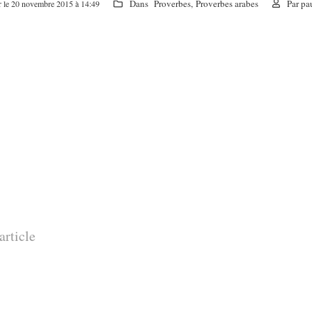
Dans
Proverbes
,
Proverbes arabes
Par
pa
r le 20 novembre 2015 à 14:49
article