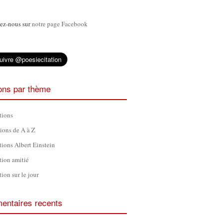
ez-nous sur
notre page Facebook
ions par thème
tions
tions de A à Z
tions Albert Einstein
tion amitié
tion sur le jour
ntaires recents