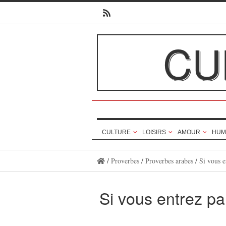
CU
CULTURE
LOISIRS
AMOUR
HUM
/
Proverbes
/
Proverbes arabes
/
Si vous e
Si vous entrez pa