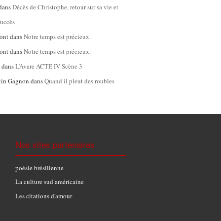
dans
Décès de Christophe, retour sur sa vie et
succès
ont
dans
Notre temps est précieux.
ont
dans
Notre temps est précieux.
l
dans
L’Avare ACTE IV Scène 3
tin Gagnon
dans
Quand il pleut des roubles
Nos sites partenaires
poésie brésilienne
La culture sud américaine
Les citations d'amour