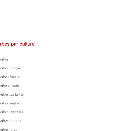
rbes par culture
erbes
erbes français
erbe africain
erbe chinois
erbes sur la vie
erbes anglais
erbes japonais
erbes indiens
erbes turcs