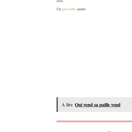
oeil.
Un
proverbe
arabe
A lire
Qui vend sa paille vend