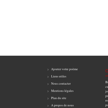
Ajouter votre poème
C
Liens utiles
B
Nous contacter
cu
Mentions légales
jo
pr
Plan du site
r
po
A propos de nous