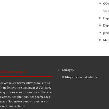
GG
ses 
Dup
Dup
pau
Mar
Lemagny
ultivonsnous.fr
Politique de confidentialité
ienvenue sur www.cultivonsnous.fr. La
lture le savoir se partagent et c'est avec
ie que nous vous offrons des milliers de
overbes, des citations, des poèmes des
omans. Soumettez aussi vos textes vos
èmes, aux lecteurs.