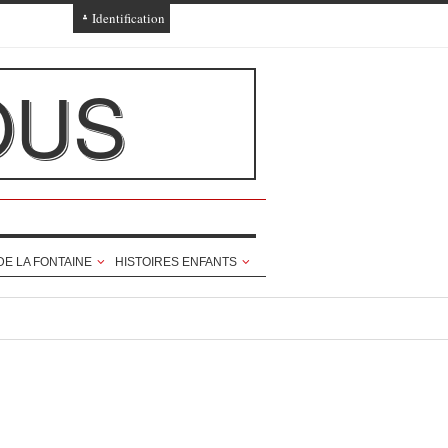
Identification
Connexion
OUS
Connexion via Facebook
Inscription
Ajout texte ou poème
DE LA FONTAINE
HISTOIRES ENFANTS