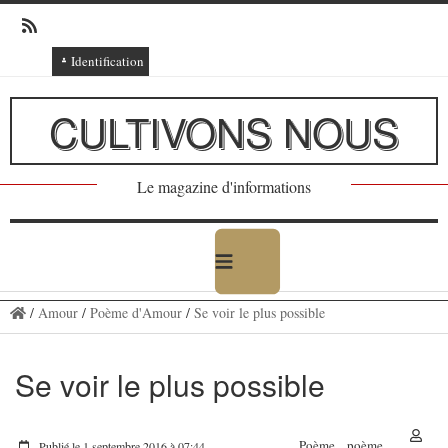
Identification
Connexion
CULTIVONS NOUS
Connexion via Facebook
Inscription
Le magazine d'informations
Ajout texte ou poème
/
Amour
/
Poème d'Amour
/
Se voir le plus possible
Se voir le plus possible
Poème
poème
Publié le 1 septembre 2016 à 07:44