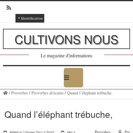
Identification
Connexion
CULTIVONS NOUS
Connexion via Facebook
Inscription
Le magazine d'informations
Ajout texte ou poème
/
Proverbes
/
Proverbes africains
/
Quand l’éléphant trébuche,
Quand l’éléphant trébuche,
Proverbes
Par
Publié le 7 février 2011 à 20:02
Mis à