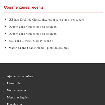
Commentaires recents
GG
dans
Décès de Christophe, retour sur sa vie et ses succès
Dupont
dans
Notre temps est précieux.
Dupont
dans
Notre temps est précieux.
paul
dans
L’Avare ACTE IV Scène 3
Martin Gagnon
dans
Quand il pleut des roubles
Ajouter votre poème
Liens utiles
Nous contacter
Mentions légales
Plan du site