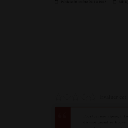
Publié le 26 octobre 2011 à 10:18
Mis à 
Evaluer cet 
Pour tuer une vipère, il f
dis-moi quand se trouve P