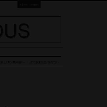
Identification
Connexion
OUS
Connexion via Facebook
Inscription
Ajout texte ou poème
DE LA FONTAINE
HISTOIRES ENFANTS