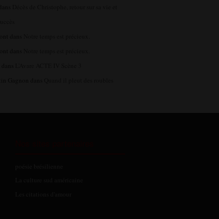
dans
Décès de Christophe, retour sur sa vie et
succès
ont
dans
Notre temps est précieux.
ont
dans
Notre temps est précieux.
l
dans
L’Avare ACTE IV Scène 3
tin Gagnon
dans
Quand il pleut des roubles
Nos sites partenaires
poésie brésilienne
La culture sud américaine
Les citations d'amour