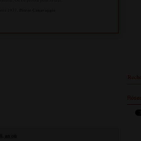
terdite. On en profite pour la tuer.
Pierre Canavaggio
tions 1977,
Résea
i, an où