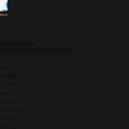
rbes par culture
erbes
erbes français
erbe africain
erbe chinois
erbes sur la vie
erbes anglais
erbes japonais
erbes indiens
erbes turcs