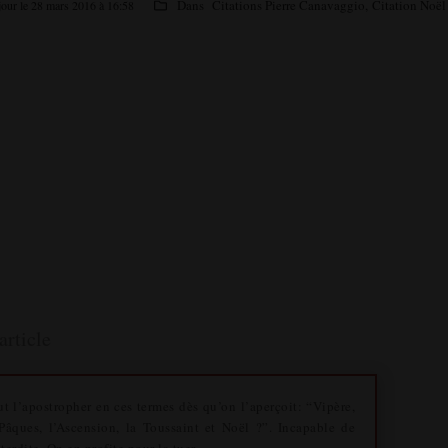
Dans
Citations Pierre Canavaggio
,
Citation Noël
jour le 28 mars 2016 à 16:58
article
aut l’apostropher en ces termes dès qu’on l’aperçoit: “Vipère,
âques, l’Ascension, la Toussaint et Noël ?”. Incapable de