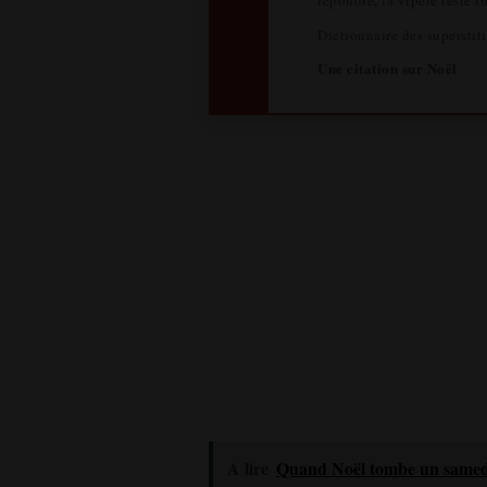
répondre, la vipère reste in
Dictionnaire des supersti
Une citation sur Noël
A lire
Quand Noël tombe un samed