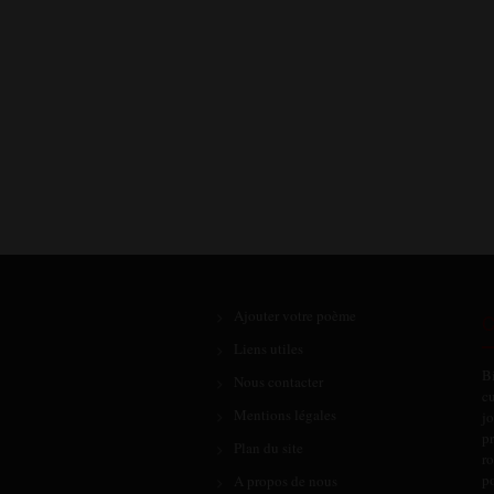
Ajouter votre poème
C
Liens utiles
B
Nous contacter
cu
Mentions légales
jo
pr
Plan du site
r
po
A propos de nous