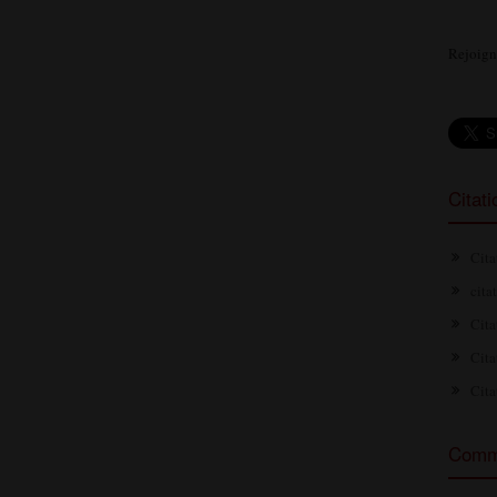
Rejoign
Citat
Cita
cita
Cita
Cita
Cita
Comme