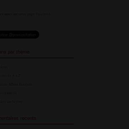
ez-nous sur
notre page Facebook
ions par thème
tions
tions de A à Z
tions Albert Einstein
tion amitié
tion sur le jour
ntaires recents