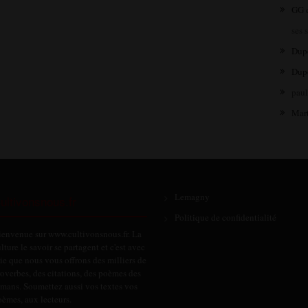
GG
ses 
Dup
Dup
pau
Mar
Lemagny
ultivonsnous.fr
Politique de confidentialité
ienvenue sur www.cultivonsnous.fr. La
lture le savoir se partagent et c'est avec
ie que nous vous offrons des milliers de
overbes, des citations, des poèmes des
omans. Soumettez aussi vos textes vos
èmes, aux lecteurs.