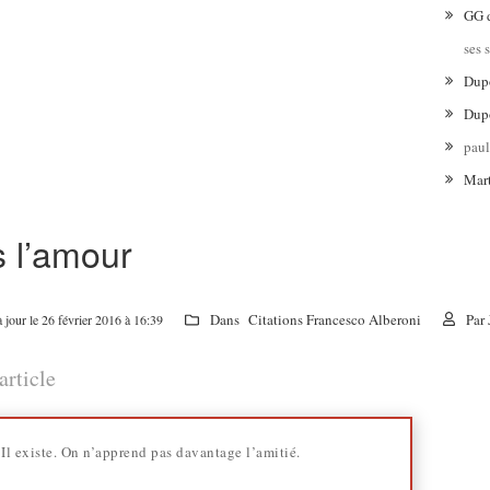
GG
ses 
Dup
Dup
pau
Mar
 l’amour
Dans
Citations Francesco Alberoni
Par
 jour le 26 février 2016 à 16:39
article
Il existe. On n’apprend pas davantage l’amitié.