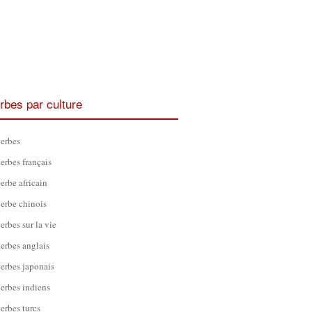
rbes par culture
erbes
erbes français
erbe africain
erbe chinois
erbes sur la vie
erbes anglais
erbes japonais
erbes indiens
erbes turcs