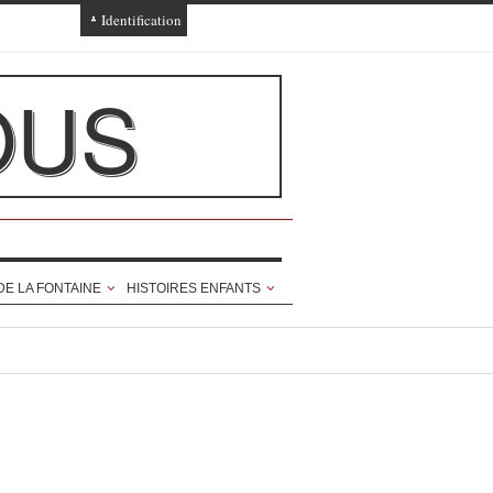
Identification
Connexion
OUS
Connexion via Facebook
Inscription
Ajout texte ou poème
DE LA FONTAINE
HISTOIRES ENFANTS