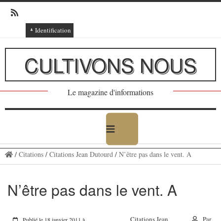
Identification
Connexion
CULTIVONS NOUS
Connexion via Facebook
Inscription
Le magazine d'informations
Ajout texte ou poème
/
Citations
/
Citations Jean Dutourd
/
N’être pas dans le vent. A
N’être pas dans le vent. A
Citations Jean
Par
Publié le 18 janvier 2011 à