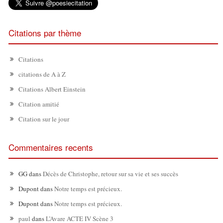
Citations par thème
Citations
citations de A à Z
Citations Albert Einstein
Citation amitié
Citation sur le jour
Commentaires recents
GG
dans
Décès de Christophe, retour sur sa vie et ses succès
Dupont
dans
Notre temps est précieux.
Dupont
dans
Notre temps est précieux.
paul
dans
L’Avare ACTE IV Scène 3