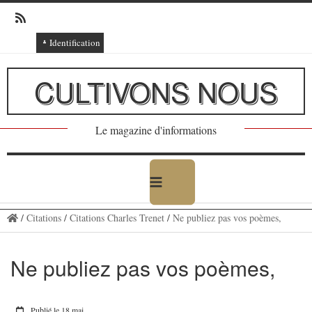
Identification
Connexion
CULTIVONS NOUS
Connexion via Facebook
Inscription
Le magazine d'informations
Ajout texte ou poème
/
Citations
/
Citations Charles Trenet
/
Ne publiez pas vos poèmes,
Ne publiez pas vos poèmes,
Publié le 18 mai