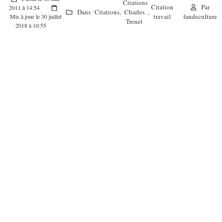
Citations
Citation
Par
2011 à 14:54
Dans
Citations
,
Charles
,
travail
fandeculture
Mis à jour le 30 juillet
Trenet
2018 à 10:55