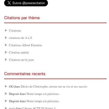
Citations par thème
Citations
citations de A à Z
Citations Albert Einstein
Citation amitié
Citation sur le jour
Commentaires recents
GG
dans
Décès de Christophe, retour sur sa vie et ses succès
Dupont
dans
Notre temps est précieux.
Dupont
dans
Notre temps est précieux.
paul
dans
L’Avare ACTE IV Scène 3