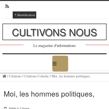
Identification
Connexion
CULTIVONS NOUS
Connexion via Facebook
Inscription
Le magazine d'informations
Ajout texte ou poème
/
Citations
/
Citations Coluche
/
Moi, les hommes politiques,
Moi, les hommes politiques,
Publié le 5 février