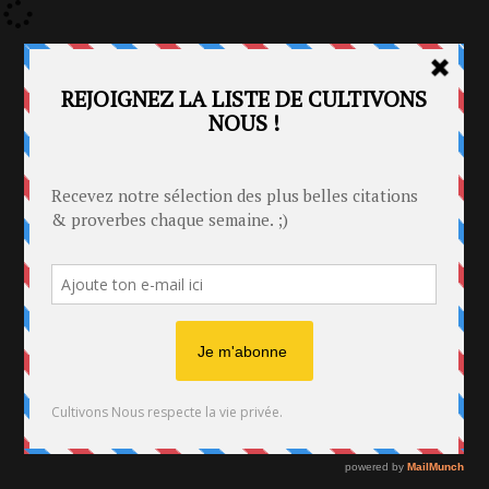
Identification
Connexion
CULTIVONS NOUS
Connexion via Facebook
Inscription
Le magazine d'informations
Ajout texte ou poème
/
Citations
/
Citations Gandhi
/
Mieux vaut y mettre tout
Mieux vaut y mettre tout
Citations
Par
Publié le 1 décembre 2010 à