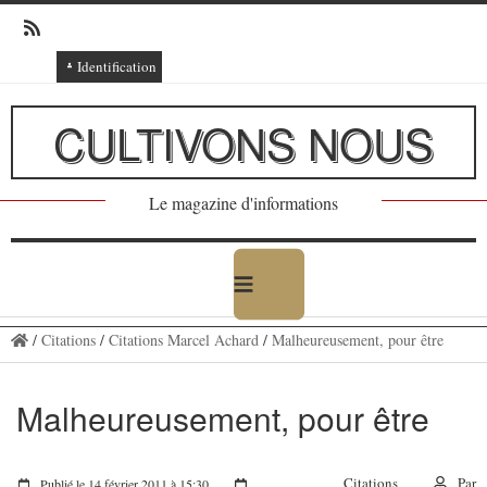
Identification
Connexion
CULTIVONS NOUS
Connexion via Facebook
Inscription
Le magazine d'informations
Ajout texte ou poème
/
Citations
/
Citations Marcel Achard
/
Malheureusement, pour être
Malheureusement, pour être
Citations
Par
Publié le 14 février 2011 à 15:30