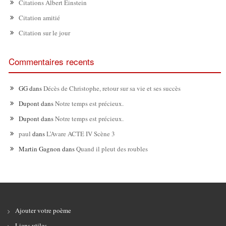
Citations Albert Einstein
Citation amitié
Citation sur le jour
Commentaires recents
GG
dans
Décès de Christophe, retour sur sa vie et ses succès
Dupont
dans
Notre temps est précieux.
Dupont
dans
Notre temps est précieux.
paul
dans
L’Avare ACTE IV Scène 3
Martin Gagnon
dans
Quand il pleut des roubles
Ajouter votre poème
Liens utiles