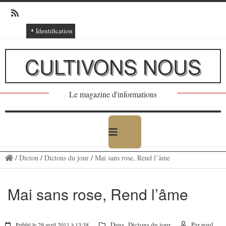
Identification
Connexion
CULTIVONS NOUS
Connexion via Facebook
Inscription
Le magazine d'informations
Ajout texte ou poème
/
Dicton
/
Dictons du jour
/
Mai sans rose, Rend l’âme
Mai sans rose, Rend l’âme
Dans
Dictons du jour
Par
paul
Publié le 29 avril 2011 à 13:38