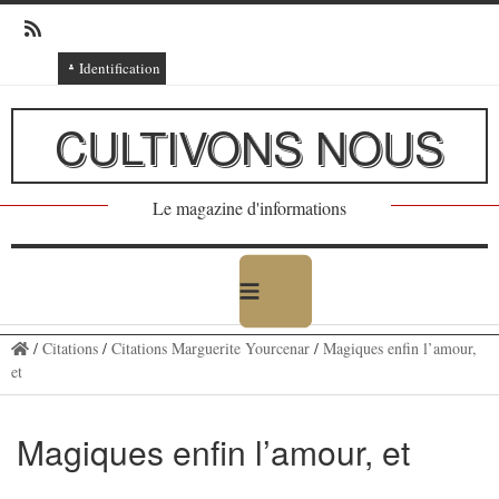
Identification
Connexion
CULTIVONS NOUS
Connexion via Facebook
Inscription
Le magazine d'informations
Ajout texte ou poème
/
Citations
/
Citations Marguerite Yourcenar
/
Magiques enfin l’amour,
et
Magiques enfin l’amour, et