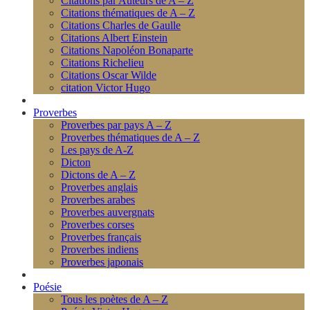
Citations par Auteurs de A – Z
Citations thématiques de A – Z
Citations Charles de Gaulle
Citations Albert Einstein
Citations Napoléon Bonaparte
Citations Richelieu
Citations Oscar Wilde
citation Victor Hugo
Proverbes
Proverbes par pays A – Z
Proverbes thématiques de A – Z
Les pays de A-Z
Dicton
Dictons de A – Z
Proverbes anglais
Proverbes arabes
Proverbes auvergnats
Proverbes corses
Proverbes français
Proverbes indiens
Proverbes japonais
Poésie
Tous les poètes de A – Z