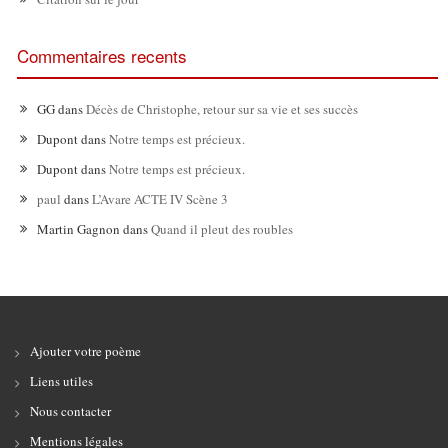
Commentaires recents
GG
dans
Décès de Christophe, retour sur sa vie et ses succès
Dupont
dans
Notre temps est précieux.
Dupont
dans
Notre temps est précieux.
paul
dans
L’Avare ACTE IV Scène 3
Martin Gagnon
dans
Quand il pleut des roubles
Ajouter votre poème
Liens utiles
Nous contacter
Mentions légales