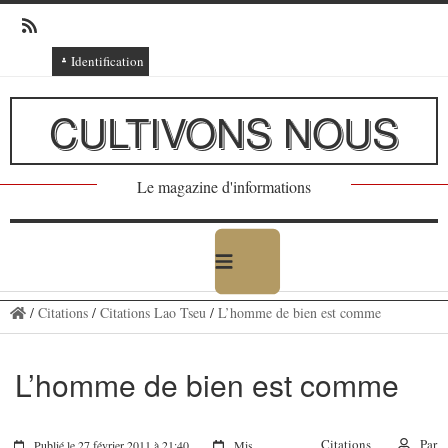
Identification
Connexion
CULTIVONS NOUS
Connexion via Facebook
Inscription
Le magazine d'informations
Ajout texte ou poème
/
Citations
/
Citations Lao Tseu
/
L’homme de bien est comme
L’homme de bien est comme
Citations
Par
Publié le 27 février 2011 à 21:40
Mis