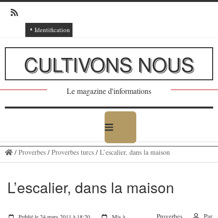
Identification
Connexion
CULTIVONS NOUS
Connexion via Facebook
Inscription
Le magazine d'informations
Ajout texte ou poème
/
Proverbes
/
Proverbes turcs
/
L’escalier, dans la maison
L’escalier, dans la maison
Proverbes
Par
Publié le 24 mars 2011 à 18:20
Mis à