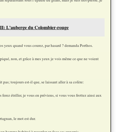
II: L’auberge du Colombier-rouge
os yeux quand vous courez, par hasard ? demanda Porthos.
piqué, non, et grâce à mes yeux je vois même ce que ne voient
pas; toujours est-il que, se laissant aller à sa colère:
ferez étriller, je vous en préviens, si vous vous frottez ainsi aux
rtagnan, le mot est dur.
 un homme habitué à regarder en face ses ennemis.