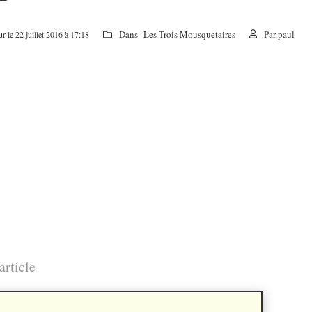
Dans
Les Trois Mousquetaires
Par
paul
ur le 22 juillet 2016 à 17:18
article