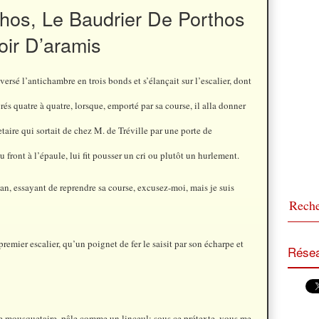
thos, Le Baudrier De Porthos
ir D’aramis
versé l’antichambre en trois bonds et s’élançait sur l’escalier, dont
rés quatre à quatre, lorsque, emporté par sa course, il alla donner
aire qui sortait de chez M. de Tréville par une porte de
 front à l’épaule, lui fit pousser un cri ou plutôt un hurlement.
n, essayant de reprendre sa course, excusez-moi, mais je suis
remier escalier, qu’un poignet de fer le saisit par son écharpe et
Résea
 le mousquetaire, pâle comme un linceul; sous ce prétexte, vous me