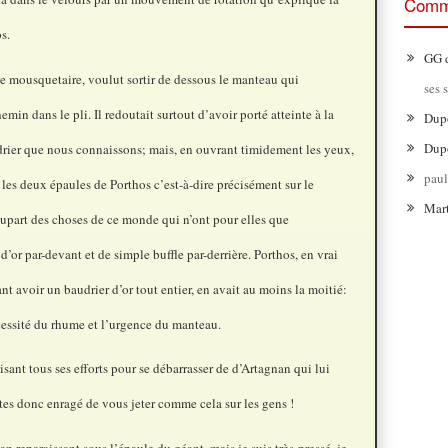
Comme
s.
GG
le mousquetaire, voulut sortir de dessous le manteau qui
ses 
emin dans le pli. Il redoutait surtout d’avoir porté atteinte à la
Dup
Dup
rier que nous connaissons; mais, en ouvrant timidement les yeux,
pau
e les deux épaules de Porthos c’est-à-dire précisément sur le
Mar
lupart des choses de ce monde qui n’ont pour elles que
 d’or par-devant et de simple buffle par-derrière. Porthos, en vrai
nt avoir un baudrier d’or tout entier, en avait au moins la moitié:
cessité du rhume et l’urgence du manteau.
isant tous ses efforts pour se débarrasser de d’Artagnan qui lui
êtes donc enragé de vous jeter comme cela sur les gens !
 reparaissant sous l’épaule du géant, mais je suis très-pressé, je