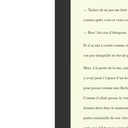
— Tâchez de ne pas me faire a
courrai après vous et vous cou
— Bon ! lui cria d’Artagnan;
Et il se mit à courir comme s
son pas tranquille ne devait 
Mais, à la porte de la rue, ca
y avait juste l’espace d’un ho
pour passer comme une flèche
Comme il allait passer, le ve
donner droit dans le manteau
partie essentielle de son vêtem
sorte que d’Artagnan s’enrou