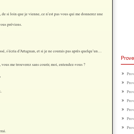
 de si loin que je vienne, ce n’est pas vous qui me donnerez une
vous préviens.
essé, s’écria d’Artagnan, et si je ne courais pas après quelqu’un…
Prove
vous me trouverez sans courir, moi, entendez-vous ?
Prov
?
Prov
.
Prov
Prov
Prov
Prov
Prov
rai.