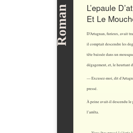
L’epaule D’a
Et Le Moucho
D’Artagnan, furieux, avait tra
il comptait descendre les deg
tête baissée dans un mousquet
dégagement, et, le heurtant du
— Excusez-moi, dit d’Artagna
pressé.
À peine avait-il descendu le p
l’arrêta.
— Vous êtes pressé ! s’écria