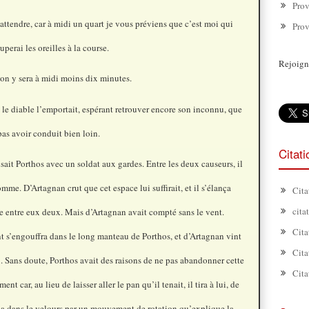
Prov
ttendre, car à midi un quart je vous préviens que c’est moi qui
Prov
perai les oreilles à la course.
Rejoign
 on y sera à midi moins dix minutes.
i le diable l’emportait, espérant retrouver encore son inconnu, que
pas avoir conduit bien loin.
Citat
usait Porthos avec un soldat aux gardes. Entre les deux causeurs, il
mme. D’Artagnan crut que cet espace lui suffirait, et il s’élança
Cita
cita
 entre eux deux. Mais d’Artagnan avait compté sans le vent.
Cita
nt s’engouffra dans le long manteau de Porthos, et d’Artagnan vint
Cita
. Sans doute, Porthos avait des raisons de ne pas abandonner cette
Cita
ent car, au lieu de laisser aller le pan qu’il tenait, il tira à lui, de
la dans le velours par un mouvement de rotation qu’explique la