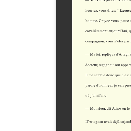
Excus
heurtez, vous dites: “
homme. Croyez-vous, parce q
cavalièrement aujourd’hui, q
compagnon, vous n’êtes pas M
— Ma foi, répliqua d’Artagna
docteur, regagnait son appartem
Il me semble donc que c’est as
parole d’honneur, je suis pres
où j’ai affaire.
— Monsieur, dit Athos en le 
D’Artagnan avait déjà enjambé