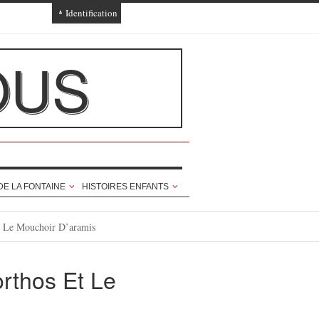
Identification
Connexion
OUS
Connexion via Facebook
Inscription
Ajout texte ou poème
DE LA FONTAINE
HISTOIRES ENFANTS
Et Le Mouchoir D’aramis
orthos Et Le