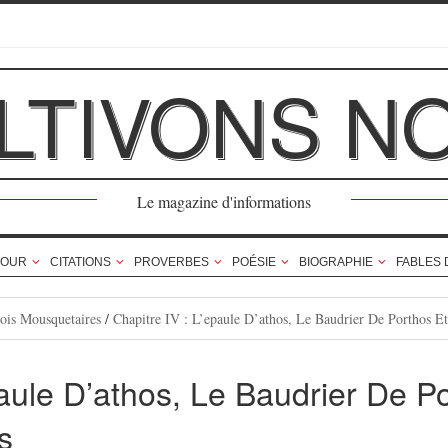
LTIVONS N
Le magazine d'informations
OUR
CITATIONS
PROVERBES
POÉSIE
BIOGRAPHIE
FABLES 
ois Mousquetaires
/
Chapitre IV : L’epaule D’athos, Le Baudrier De Porthos 
paule D’athos, Le Baudrier De P
s