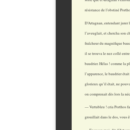
résistance de l’obstiné Portho
D’Artagnan, entendant jurer 
l’aveuglait, et chercha son ch
fraîcheur du magnifique baud
il se trouva le nez collé entr
baudrier. Hélas ! comme la p
l’apparence, le baudrier était
glorieux qu’il était, ne pouva
on comprenait dès lors la né
— Vertubleu ! cria Porthos fa
grouillait dans le dos, vous 
— Excusez-moi, dit d’Artagnan