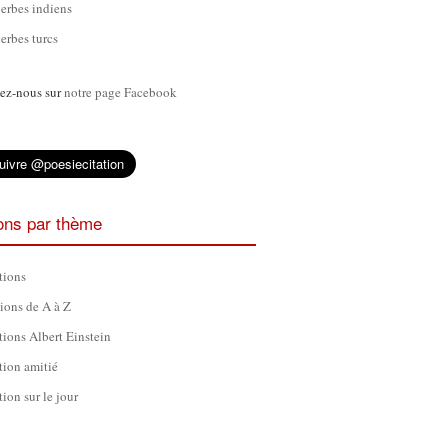
erbes indiens
erbes turcs
ez-nous sur
notre page Facebook
ions par thème
tions
tions de A à Z
tions Albert Einstein
tion amitié
tion sur le jour