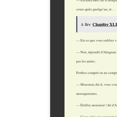
cours après quelqu’un, et…
A lire
Chapitre XLI
— Est-ce que vous oubliez v
— Non, répondit d’Artagnan 
pas les autres.
Porthos comprit ou ne comprit 
— Monsieur, dit-il, vous vous 
mousquetaires.
— Étriller, monsieur ! dit d’A
— C’est celui qui convient à