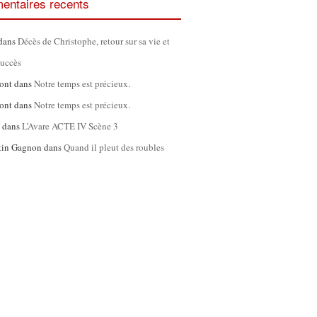
ntaires recents
dans
Décès de Christophe, retour sur sa vie et
succès
ont
dans
Notre temps est précieux.
ont
dans
Notre temps est précieux.
l
dans
L’Avare ACTE IV Scène 3
tin Gagnon
dans
Quand il pleut des roubles