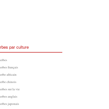
rbes par culture
erbes
erbes français
erbe africain
erbe chinois
erbes sur la vie
erbes anglais
erbes japonais