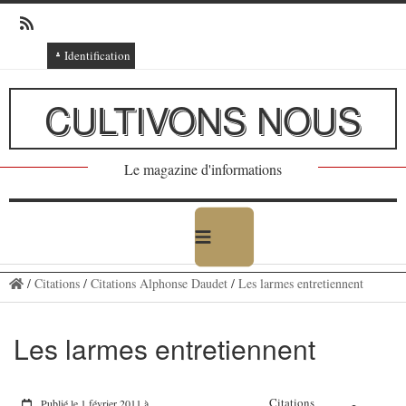
Identification
Connexion
CULTIVONS NOUS
Connexion via Facebook
Inscription
Le magazine d'informations
Ajout texte ou poème
/
Citations
/
Citations Alphonse Daudet
/
Les larmes entretiennent
Les larmes entretiennent
Citations
Publié le 1 février 2011 à