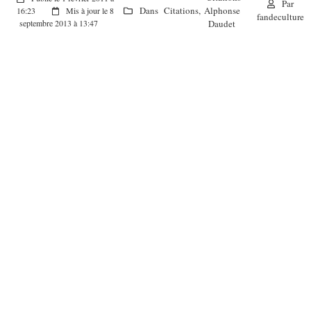
Par
Dans
Citations
,
Alphonse
16:23
Mis à jour le 8
fandeculture
Daudet
septembre 2013 à 13:47