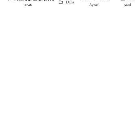
Dans
Aymé
paul
20:46