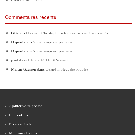
Commentaires recents
GG
dans
Décès de Christophe, retour sur sa vie et ses succès
Dupont
dans
Notre temps est précieux.
Dupont
dans
Notre temps est précieux.
paul
dans
L’Avare ACTE IV Scène 3
Martin Gagnon
dans
Quand il pleut des roubles
Ajouter votre poème
Liens utiles
Nous contacter
Mentions légales