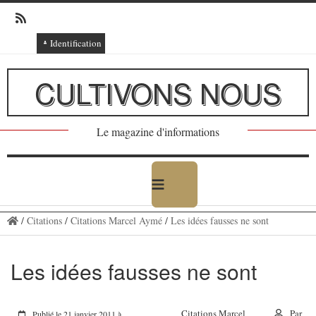
Identification
Connexion
CULTIVONS NOUS
Connexion via Facebook
Inscription
Le magazine d'informations
Ajout texte ou poème
/
Citations
/
Citations Marcel Aymé
/
Les idées fausses ne sont
Les idées fausses ne sont
Citations Marcel
Par
Publié le 21 janvier 2011 à