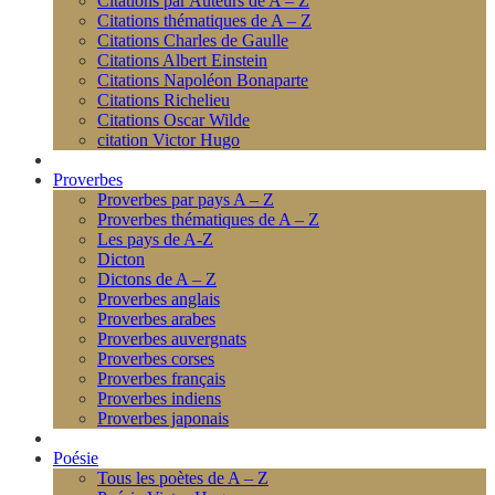
Citations par Auteurs de A – Z
Citations thématiques de A – Z
Citations Charles de Gaulle
Citations Albert Einstein
Citations Napoléon Bonaparte
Citations Richelieu
Citations Oscar Wilde
citation Victor Hugo
Proverbes
Proverbes par pays A – Z
Proverbes thématiques de A – Z
Les pays de A-Z
Dicton
Dictons de A – Z
Proverbes anglais
Proverbes arabes
Proverbes auvergnats
Proverbes corses
Proverbes français
Proverbes indiens
Proverbes japonais
Poésie
Tous les poètes de A – Z