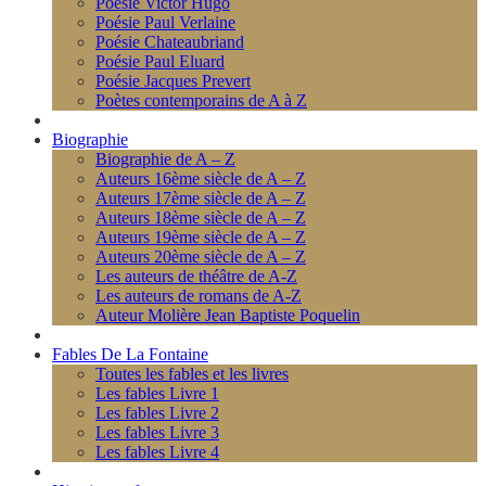
Poésie Victor Hugo
Poésie Paul Verlaine
Poésie Chateaubriand
Poésie Paul Eluard
Poésie Jacques Prevert
Poètes contemporains de A à Z
Biographie
Biographie de A – Z
Auteurs 16ème siècle de A – Z
Auteurs 17ème siècle de A – Z
Auteurs 18ème siècle de A – Z
Auteurs 19ème siècle de A – Z
Auteurs 20ème siècle de A – Z
Les auteurs de théâtre de A-Z
Les auteurs de romans de A-Z
Auteur Molière Jean Baptiste Poquelin
Fables De La Fontaine
Toutes les fables et les livres
Les fables Livre 1
Les fables Livre 2
Les fables Livre 3
Les fables Livre 4