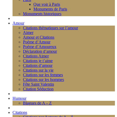
Que voir à Paris
Monuments de Paris
Monuments historiques
Amour
Citations thématiques sur l’amour
Aimer
Amour et Citations
Poème d’Amour
Poème d’Amoureux
Déclaration d’amour
Citations Aimer
Citations je t’aime
Citations d’amour
Citations sur la vie
Citations sur les femmes
Citations sur les hommes
Fête Saint Valentin
Citation Séduction
Humour
Blagues de A – Z
Citations