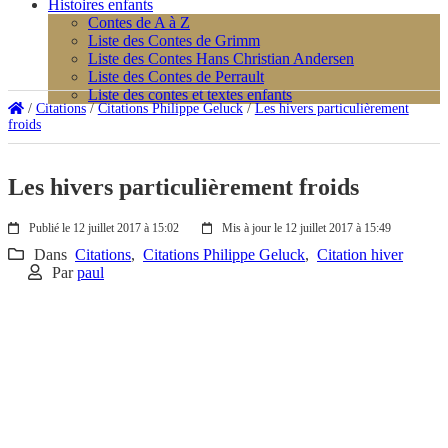
Histoires enfants
Contes de A à Z
Liste des Contes de Grimm
Liste des Contes Hans Christian Andersen
Liste des Contes de Perrault
Liste des contes et textes enfants
/
Citations
/
Citations Philippe Geluck
/
Les hivers particulièrement
froids
Les hivers particulièrement froids
Publié le 12 juillet 2017 à 15:02
Mis à jour le 12 juillet 2017 à 15:49
Dans
Citations
,
Citations Philippe Geluck
,
Citation hiver
Par
paul