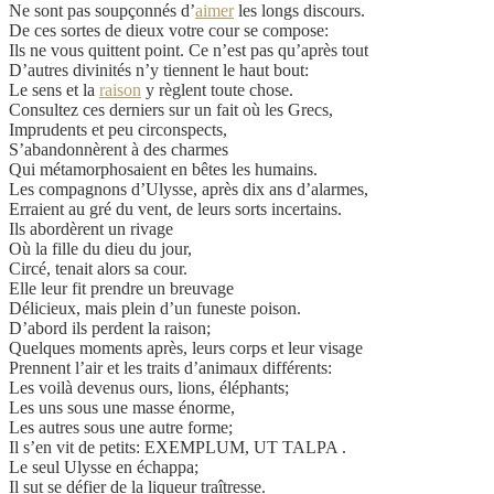
Ne sont pas soupçonnés d’
aimer
les longs discours.
De ces sortes de dieux votre cour se compose:
Ils ne vous quittent point. Ce n’est pas qu’après tout
D’autres divinités n’y tiennent le haut bout:
Le sens et la
raison
y règlent toute chose.
Consultez ces derniers sur un fait où les Grecs,
Imprudents et peu circonspects,
S’abandonnèrent à des charmes
Qui métamorphosaient en bêtes les humains.
Les compagnons d’Ulysse, après dix ans d’alarmes,
Erraient au gré du vent, de leurs sorts incertains.
Ils abordèrent un rivage
Où la fille du dieu du jour,
Circé, tenait alors sa cour.
Elle leur fit prendre un breuvage
Délicieux, mais plein d’un funeste poison.
D’abord ils perdent la raison;
Quelques moments après, leurs corps et leur visage
Prennent l’air et les traits d’animaux différents:
Les voilà devenus ours, lions, éléphants;
Les uns sous une masse énorme,
Les autres sous une autre forme;
Il s’en vit de petits: EXEMPLUM, UT TALPA .
Le seul Ulysse en échappa;
Il sut se défier de la liqueur traîtresse.