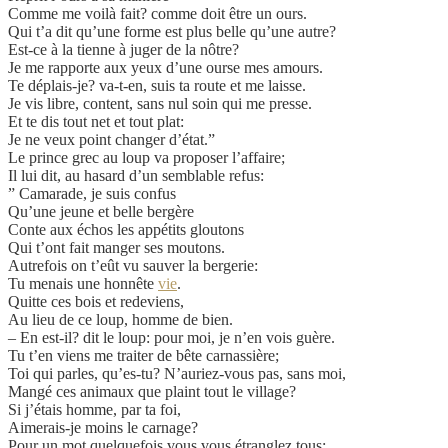
Comme me voilà fait? comme doit être un ours.
Qui t’a dit qu’une forme est plus belle qu’une autre?
Est-ce à la tienne à juger de la nôtre?
Je me rapporte aux yeux d’une ourse mes amours.
Te déplais-je? va-t-en, suis ta route et me laisse.
Je vis libre, content, sans nul soin qui me presse.
Et te dis tout net et tout plat:
Je ne veux point changer d’état.”
Le prince grec au loup va proposer l’affaire;
Il lui dit, au hasard d’un semblable refus:
” Camarade, je suis confus
Qu’une jeune et belle bergère
Conte aux échos les appétits gloutons
Qui t’ont fait manger ses moutons.
Autrefois on t’eût vu sauver la bergerie:
Tu menais une honnête
vie
.
Quitte ces bois et redeviens,
Au lieu de ce loup, homme de bien.
– En est-il? dit le loup: pour moi, je n’en vois guère.
Tu t’en viens me traiter de bête carnassière;
Toi qui parles, qu’es-tu? N’auriez-vous pas, sans moi,
Mangé ces animaux que plaint tout le village?
Si j’étais homme, par ta foi,
Aimerais-je moins le carnage?
Pour un mot quelquefois vous vous étranglez tous: