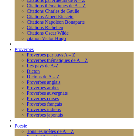
Citations par Auteurs de A – Z
Citations thématiques de A – Z
Citations Charles de Gaulle
Citations Albert Einstein
Citations Napoléon Bonaparte
Citations Richelieu
Citations Oscar Wilde
citation Victor Hugo
Proverbes
Proverbes par pays A – Z
Proverbes thématiques de A – Z
Les pays de A-Z
Dicton
Dictons de A – Z
Proverbes anglais
Proverbes arabes
Proverbes auvergnats
Proverbes corses
Proverbes français
Proverbes indiens
Proverbes japonais
Poésie
Tous les poètes de A – Z