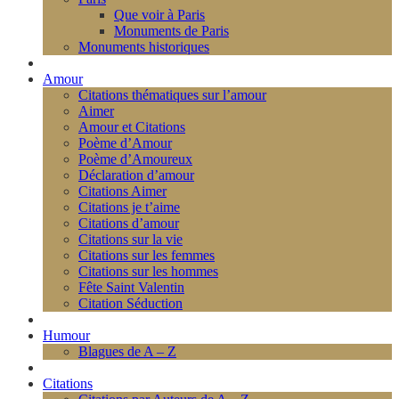
Que voir à Paris
Monuments de Paris
Monuments historiques
Amour
Citations thématiques sur l’amour
Aimer
Amour et Citations
Poème d’Amour
Poème d’Amoureux
Déclaration d’amour
Citations Aimer
Citations je t’aime
Citations d’amour
Citations sur la vie
Citations sur les femmes
Citations sur les hommes
Fête Saint Valentin
Citation Séduction
Humour
Blagues de A – Z
Citations