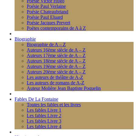
Poésie Victor Hugo
Poésie Paul Verlaine
Poésie Chateaubriand
Poésie Paul Eluard
Poésie Jacques Prevert
Poètes contemporains de A à Z
Biographie
Biographie de A – Z
Auteurs 16ème siècle de A – Z
Auteurs 17ème siècle de A – Z
Auteurs 18ème siècle de A – Z
Auteurs 19ème siècle de A – Z
Auteurs 20ème siècle de A – Z
Les auteurs de théâtre de A-Z
Les auteurs de romans de A-Z
Auteur Molière Jean Baptiste Poquelin
Fables De La Fontaine
Toutes les fables et les livres
Les fables Livre 1
Les fables Livre 2
Les fables Livre 3
Les fables Livre 4