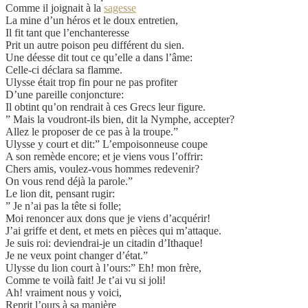
Comme il joignait à la
sagesse
La mine d’un héros et le doux entretien,
Il fit tant que l’enchanteresse
Prit un autre poison peu différent du sien.
Une déesse dit tout ce qu’elle a dans l’âme:
Celle-ci déclara sa flamme.
Ulysse était trop fin pour ne pas profiter
D’une pareille conjoncture:
Il obtint qu’on rendrait à ces Grecs leur figure.
” Mais la voudront-ils bien, dit la Nymphe, accepter?
Allez le proposer de ce pas à la troupe.”
Ulysse y court et dit:” L’empoisonneuse coupe
A son remède encore; et je viens vous l’offrir:
Chers amis, voulez-vous hommes redevenir?
On vous rend déjà la parole.”
Le lion dit, pensant rugir:
” Je n’ai pas la tête si folle;
Moi renoncer aux dons que je viens d’acquérir!
J’ai griffe et dent, et mets en pièces qui m’attaque.
Je suis roi: deviendrai-je un citadin d’Ithaque!
Je ne veux point changer d’état.”
Ulysse du lion court à l’ours:” Eh! mon frère,
Comme te voilà fait! Je t’ai vu si joli!
Ah! vraiment nous y voici,
Reprit l’ours à sa manière