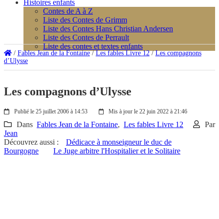
Histoires enfants
Contes de A à Z
Liste des Contes de Grimm
Liste des Contes Hans Christian Andersen
Liste des Contes de Perrault
Liste des contes et textes enfants
/
Fables Jean de la Fontaine
/
Les fables Livre 12
/
Les compagnons
d’Ulysse
Les compagnons d’Ulysse
Publié le 25 juillet 2006 à 14:53
Mis à jour le 22 juin 2022 à 21:46
Dans
Fables Jean de la Fontaine
,
Les fables Livre 12
Par
Jean
Découvrez aussi :
Dédicace à monseigneur le duc de
Bourgogne
Le Juge arbitre l'Hospitalier et le Solitaire