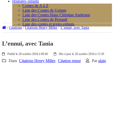
Histoires enfants
Contes de A à Z
Liste des Contes de Grimm
Liste des Contes Hans Christian Andersen
Liste des Contes de Perrault
Liste des contes et textes enfants
/
Citations
/
Citations Henry Miller
/
L’ennui, avec Tania
L’ennui, avec Tania
Publié le 20 octobre 2016 à 09:46
Mis à jour le 20 octobre 2016 à 13:30
Dans
Citations Henry Miller
,
Citation ennui
Par
alain