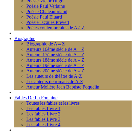
Poésie Victor Hugo
Poésie Paul Verlaine
Poésie Chateaubriand
Poésie Paul Eluard
Poésie Jacques Prevert
Poètes contemporains de A à Z
Biographie
Biographie de A – Z
Auteurs 16ème siècle de A – Z
Auteurs 17ème siècle de A – Z
Auteurs 18ème siècle de A – Z
Auteurs 19ème siècle de A – Z
Auteurs 20ème siècle de A – Z
Les auteurs de théâtre de A-Z
Les auteurs de romans de A-Z
Auteur Molière Jean Baptiste Poquelin
Fables De La Fontaine
Toutes les fables et les livres
Les fables Livre 1
Les fables Livre 2
Les fables Livre 3
Les fables Livre 4