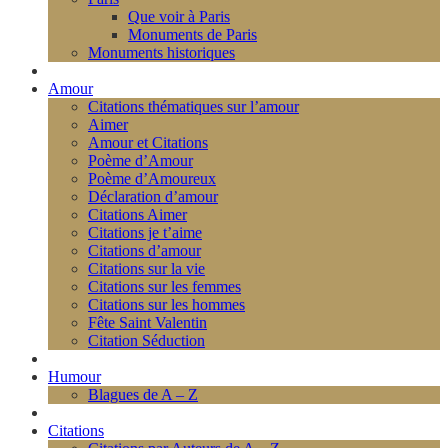
Que voir à Paris
Monuments de Paris
Monuments historiques
Amour
Citations thématiques sur l’amour
Aimer
Amour et Citations
Poème d’Amour
Poème d’Amoureux
Déclaration d’amour
Citations Aimer
Citations je t’aime
Citations d’amour
Citations sur la vie
Citations sur les femmes
Citations sur les hommes
Fête Saint Valentin
Citation Séduction
Humour
Blagues de A – Z
Citations