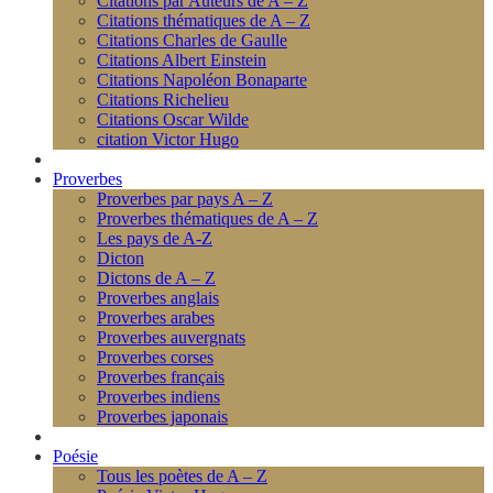
Citations par Auteurs de A – Z
Citations thématiques de A – Z
Citations Charles de Gaulle
Citations Albert Einstein
Citations Napoléon Bonaparte
Citations Richelieu
Citations Oscar Wilde
citation Victor Hugo
Proverbes
Proverbes par pays A – Z
Proverbes thématiques de A – Z
Les pays de A-Z
Dicton
Dictons de A – Z
Proverbes anglais
Proverbes arabes
Proverbes auvergnats
Proverbes corses
Proverbes français
Proverbes indiens
Proverbes japonais
Poésie
Tous les poètes de A – Z