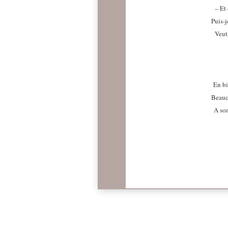
– Et
Puis-j
Veut
En bi
Beauc
A son