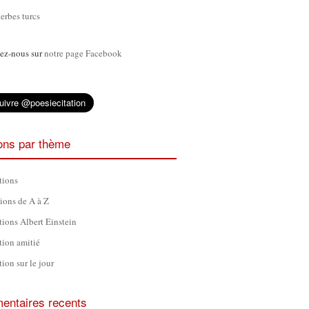
erbes turcs
ez-nous sur
notre page Facebook
ions par thème
tions
tions de A à Z
tions Albert Einstein
tion amitié
tion sur le jour
ntaires recents