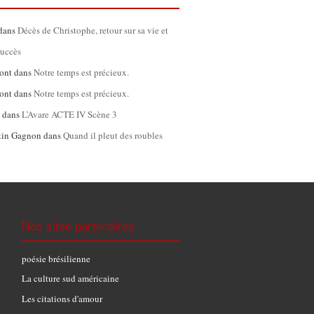
dans
Décès de Christophe, retour sur sa vie et
succès
ont
dans
Notre temps est précieux.
ont
dans
Notre temps est précieux.
l
dans
L’Avare ACTE IV Scène 3
tin Gagnon
dans
Quand il pleut des roubles
Nos sites partenaires
poésie brésilienne
La culture sud américaine
Les citations d'amour