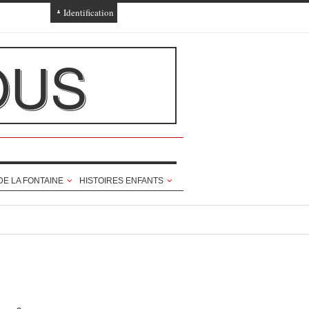
Identification
Connexion
OUS
Connexion via Facebook
Inscription
Ajout texte ou poème
DE LA FONTAINE
HISTOIRES ENFANTS