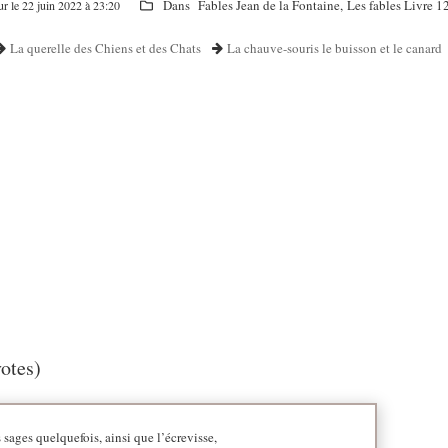
Dans
Fables Jean de la Fontaine
,
Les fables Livre 1
ur le 22 juin 2022 à 23:20
La querelle des Chiens et des Chats
La chauve-souris le buisson et le canard
votes)
 sages quelquefois, ainsi que l’écrevisse,