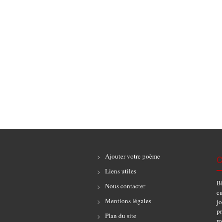
Ajouter votre poème
C
Liens utiles
B
Nous contacter
cu
Mentions légales
jo
pr
Plan du site
r