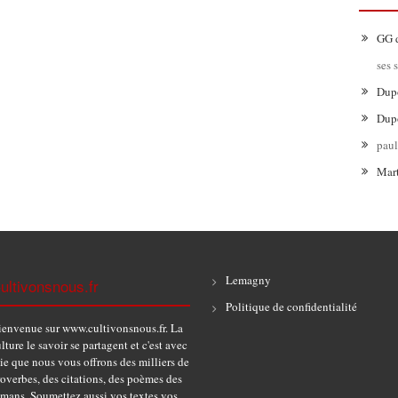
GG
ses 
Dup
Dup
pau
Mar
Lemagny
ultivonsnous.fr
Politique de confidentialité
ienvenue sur www.cultivonsnous.fr. La
lture le savoir se partagent et c'est avec
ie que nous vous offrons des milliers de
overbes, des citations, des poèmes des
omans. Soumettez aussi vos textes vos