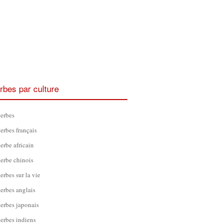
rbes par culture
erbes
erbes français
erbe africain
erbe chinois
erbes sur la vie
erbes anglais
erbes japonais
erbes indiens