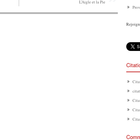
L’Aigle et la Pie
Prov
Rejoign
Citat
Cita
cita
Cita
Cita
Cita
Comme