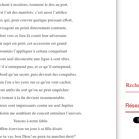
chent à reculons, tournent le dos au port.
st l’art des matelots: c’est aussi l’artifice
x qui, pour couvrir quelque puissant effort,
visagent un point directement contraire,
font vers ce lieu-là courir leur adversaire.
 sujet est petit, cet accessoire est grand:
pourrais l’appliquer à certain conquérant
out seul déconcerte une ligue à cent têtes.
’il n’entreprend pas, et ce qu’il entreprend,
bord qu’un secret, puis devient des conquêtes.
in l’on a les yeux sur ce qu’on veut cacher,
ont arrêts du sort qu’on ne peut empêcher:
e torrent à la fin devient insurmontable.
Résea
ieux sont impuissants contre un seul Jupiter.
destin me semblent de concert entraîner l’univers.
Venons à notre fable.
Mère écrevisse un jour à sa fille disait:
 tu vas, bon Dieu! ne peux-tu marcher droit?