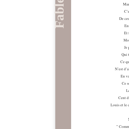
Mar
C’e
De ceu
En
Et 
Mon
Je 
Qui t
Ce qu
N’est d’a
En va
Ce s
L
Cent d
Louis et le 
” Comme