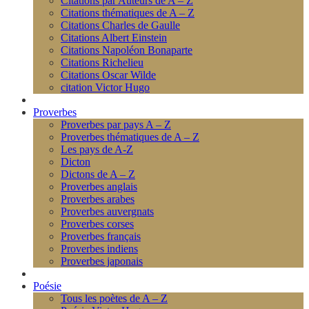
Citations par Auteurs de A – Z
Citations thématiques de A – Z
Citations Charles de Gaulle
Citations Albert Einstein
Citations Napoléon Bonaparte
Citations Richelieu
Citations Oscar Wilde
citation Victor Hugo
Proverbes
Proverbes par pays A – Z
Proverbes thématiques de A – Z
Les pays de A-Z
Dicton
Dictons de A – Z
Proverbes anglais
Proverbes arabes
Proverbes auvergnats
Proverbes corses
Proverbes français
Proverbes indiens
Proverbes japonais
Poésie
Tous les poètes de A – Z