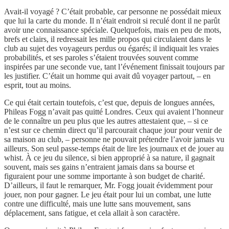
Avait-il voyagé ? C’était probable, car personne ne possédait mieux
que lui la carte du monde. Il n’était endroit si reculé dont il ne parût
avoir une connaissance spéciale. Quelquefois, mais en peu de mots,
brefs et clairs, il redressait les mille propos qui circulaient dans le
club au sujet des voyageurs perdus ou égarés; il indiquait les vraies
probabilités, et ses paroles s’étaient trouvées souvent comme
inspirées par une seconde vue, tant l’événement finissait toujours par
les justifier. C’était un homme qui avait dû voyager partout, – en
esprit, tout au moins.
Ce qui était certain toutefois, c’est que, depuis de longues années,
Phileas Fogg n’avait pas quitté Londres. Ceux qui avaient l’honneur
de le connaître un peu plus que les autres attestaient que, – si ce
n’est sur ce chemin direct qu’il parcourait chaque jour pour venir de
sa maison au club, – personne ne pouvait prétendre l’avoir jamais vu
ailleurs. Son seul passe-temps était de lire les journaux et de jouer au
whist. À ce jeu du silence, si bien approprié à sa nature, il gagnait
souvent, mais ses gains n’entraient jamais dans sa bourse et
figuraient pour une somme importante à son budget de charité.
D’ailleurs, il faut le remarquer, Mr. Fogg jouait évidemment pour
jouer, non pour gagner. Le jeu était pour lui un combat, une lutte
contre une difficulté, mais une lutte sans mouvement, sans
déplacement, sans fatigue, et cela allait à son caractère.