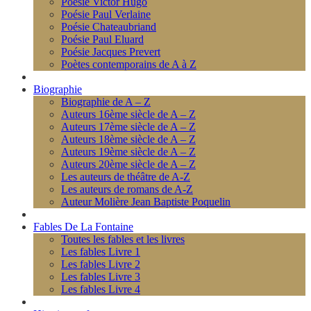
Poésie Victor Hugo
Poésie Paul Verlaine
Poésie Chateaubriand
Poésie Paul Eluard
Poésie Jacques Prevert
Poètes contemporains de A à Z
Biographie
Biographie de A – Z
Auteurs 16ème siècle de A – Z
Auteurs 17ème siècle de A – Z
Auteurs 18ème siècle de A – Z
Auteurs 19ème siècle de A – Z
Auteurs 20ème siècle de A – Z
Les auteurs de théâtre de A-Z
Les auteurs de romans de A-Z
Auteur Molière Jean Baptiste Poquelin
Fables De La Fontaine
Toutes les fables et les livres
Les fables Livre 1
Les fables Livre 2
Les fables Livre 3
Les fables Livre 4