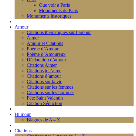
Que voir à Paris
Monuments de Paris
Monuments historiques
Amour
Citations thématiques sur l’amour
Aimer
Amour et Citations
Poème d’Amour
Poème d’Amoureux
Déclaration d’amour
Citations Aimer
Citations je t’aime
Citations d’amour
Citations sur la vie
Citations sur les femmes
Citations sur les hommes
Fête Saint Valentin
Citation Séduction
Humour
Blagues de A – Z
Citations