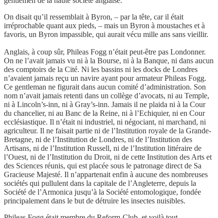
gentlemen de la haute société anglaise.
On disait qu’il ressemblait à Byron, – par la tête, car il était
irréprochable quant aux pieds, – mais un Byron à moustaches et à
favoris, un Byron impassible, qui aurait vécu mille ans sans vieillir.
Anglais, à coup sûr, Phileas Fogg n’était peut-être pas Londonner.
On ne l’avait jamais vu ni à la Bourse, ni à la Banque, ni dans aucun
des comptoirs de la Cité. Ni les bassins ni les docks de Londres
n’avaient jamais reçu un navire ayant pour armateur Phileas Fogg.
Ce gentleman ne figurait dans aucun comité d’administration. Son
nom n’avait jamais retenti dans un collège d’avocats, ni au Temple,
ni à Lincoln’s-inn, ni à Gray’s-inn. Jamais il ne plaida ni à la Cour
du chancelier, ni au Banc de la Reine, ni à l’Echiquier, ni en Cour
ecclésiastique. Il n’était ni industriel, ni négociant, ni marchand, ni
agriculteur. Il ne faisait partie ni de l’Institution royale de la Grande-
Bretagne, ni de l’Institution de Londres, ni de l’Institution des
Artisans, ni de l’Institution Russell, ni de l’Institution littéraire de
l’Ouest, ni de l’Institution du Droit, ni de cette Institution des Arts et
des Sciences réunis, qui est placée sous le patronage direct de Sa
Gracieuse Majesté. Il n’appartenait enfin à aucune des nombreuses
sociétés qui pullulent dans la capitale de l’Angleterre, depuis la
Société de l’Armonica jusqu’à la Société entomologique, fondée
principalement dans le but de détruire les insectes nuisibles.
Phileas Fogg était membre du Reform-Club, et voilà tout.