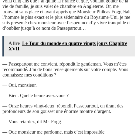
voilà cinq ans que j’ai quitté la France et que, voulant goûter de la
vie de famille, je suis valet de chambre en Angleterre. Or, me
trouvant sans place et ayant appris que Monsieur Phileas Fogg était
l’homme le plus exact et le plus sédentaire du Royaume-Uni, je me
suis présenté chez monsieur avec l’espérance d’y vivre tranquille et
d’oublier jusqu’à ce nom de Passepartout…
A lire
Le Tour du monde en quatre-vingts jours Chapitre
XVII
— Passepartout me convient, répondit le gentleman. Vous m’êtes
recommandé. J’ai de bons renseignements sur votre compte. Vous
connaissez mes conditions ?
— Oui, monsieur.
— Bien. Quelle heure avez-vous ?
— Onze heures vingt-deux, répondit Passepartout, en tirant des
profondeurs de son gousset une énorme montre d’argent.
— Vous retardez, dit Mr. Fogg.
— Que monsieur me pardonne, mais c’est impossible.