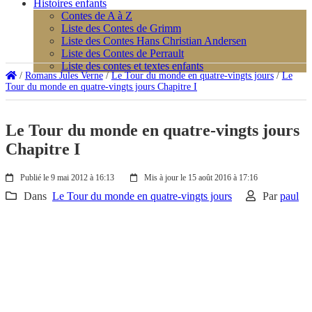
Histoires enfants
Contes de A à Z
Liste des Contes de Grimm
Liste des Contes Hans Christian Andersen
Liste des Contes de Perrault
Liste des contes et textes enfants
/
Romans Jules Verne
/
Le Tour du monde en quatre-vingts jours
/
Le
Tour du monde en quatre-vingts jours Chapitre I
Le Tour du monde en quatre-vingts jours
Chapitre I
Publié le 9 mai 2012 à 16:13
Mis à jour le 15 août 2016 à 17:16
Dans
Le Tour du monde en quatre-vingts jours
Par
paul