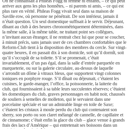
On ne connaissait à Phileas Fogg ni femme ni enfants, – ce qui peut
arriver aux gens les plus honnêtes, – ni parents ni amis, – ce qui est
plus rare en vérité. Phileas Fogg vivait seul dans sa maison de
Saville-row, où personne ne pénétrait. De son intérieur, jamais il
n’était question. Un seul domestique suffisait à le servir. Déjeunant,
dînant au club à des heures chronométriquement déterminées, dans
la même salle, à la même table, ne traitant point ses collègues,
n’invitant aucun étranger, il ne rentrait chez lui que pour se coucher,
à minuit précis, sans jamais user de ces chambres confortables que le
Reform-Club tient à la disposition des membres du cercle. Sur vingt-
quatre heures, il en passait dix à son domicile, soit qu’il dormît, soit
qu’il s’occupât de sa toilette. S’il se promenait, c’était
invariablement, d’un pas égal, dans la salle d’entrée parquetée en
marqueterie, ou sur la galerie circulaire, au-dessus de laquelle
s’arrondit un dôme à vitraux bleus, que supportent vingt colonnes
ioniques en porphyre rouge. S’il dînait ou déjeunait, c’étaient les
cuisines, le garde-manger, l’office, la poissonnerie, la laiterie du
club, qui fournissaient à sa table leurs succulentes réserves; c’étaient
les domestiques du club, graves personnages en habit noir, chaussés
de souliers à semelles de molleton, qui le servaient dans une
porcelaine spéciale et sur un admirable linge en toile de Saxe;
c’étaient les cristaux à moule perdu du club qui contenaient son
sherry, son porto ou son claret mélangé de cannelle, de capillaire et
de cinnamome; c’était enfin la glace du club – glace venue à grands
frais des lacs d’Amérique – qui entretenait ses boissons dans un