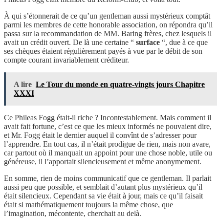
À qui s’étonnerait de ce qu’un gentleman aussi mystérieux comptât
parmi les membres de cette honorable association, on répondra qu’il
passa sur la recommandation de MM. Baring frères, chez lesquels il
avait un crédit ouvert. De là une certaine “
surface
“, due à ce que
ses chèques étaient régulièrement payés à vue par le débit de son
compte courant invariablement créditeur.
A lire
Le Tour du monde en quatre-vingts jours Chapitre
XXXI
Ce Phileas Fogg était-il riche ? Incontestablement. Mais comment il
avait fait fortune, c’est ce que les mieux informés ne pouvaient dire,
et Mr. Fogg était le dernier auquel il convînt de s’adresser pour
l’apprendre. En tout cas, il n’était prodigue de rien, mais non avare,
car partout où il manquait un appoint pour une chose noble, utile ou
généreuse, il l’apportait silencieusement et même anonymement.
En somme, rien de moins communicatif que ce gentleman. Il parlait
aussi peu que possible, et semblait d’autant plus mystérieux qu’il
était silencieux. Cependant sa vie était à jour, mais ce qu’il faisait
était si mathématiquement toujours la même chose, que
l’imagination, mécontente, cherchait au delà.