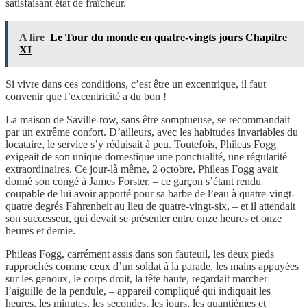
satisfaisant état de fraîcheur.
A lire
Le Tour du monde en quatre-vingts jours Chapitre
XI
Si vivre dans ces conditions, c’est être un excentrique, il faut
convenir que l’excentricité a du bon !
La maison de Saville-row, sans être somptueuse, se recommandait
par un extrême confort. D’ailleurs, avec les habitudes invariables du
locataire, le service s’y réduisait à peu. Toutefois, Phileas Fogg
exigeait de son unique domestique une ponctualité, une régularité
extraordinaires. Ce jour-là même, 2 octobre, Phileas Fogg avait
donné son congé à James Forster, – ce garçon s’étant rendu
coupable de lui avoir apporté pour sa barbe de l’eau à quatre-vingt-
quatre degrés Fahrenheit au lieu de quatre-vingt-six, – et il attendait
son successeur, qui devait se présenter entre onze heures et onze
heures et demie.
Phileas Fogg, carrément assis dans son fauteuil, les deux pieds
rapprochés comme ceux d’un soldat à la parade, les mains appuyées
sur les genoux, le corps droit, la tête haute, regardait marcher
l’aiguille de la pendule, – appareil compliqué qui indiquait les
heures, les minutes, les secondes, les jours, les quantièmes et