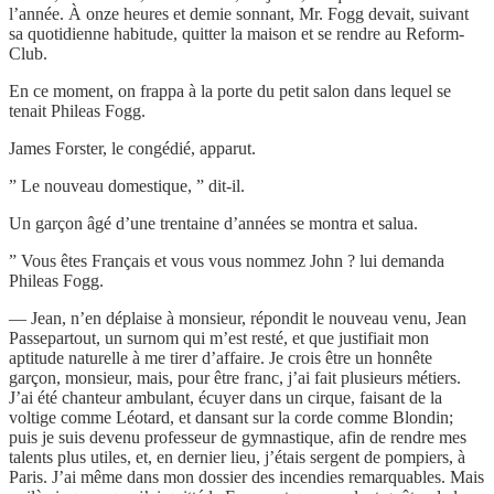
l’année. À onze heures et demie sonnant, Mr. Fogg devait, suivant
sa quotidienne habitude, quitter la maison et se rendre au Reform-
Club.
En ce moment, on frappa à la porte du petit salon dans lequel se
tenait Phileas Fogg.
James Forster, le congédié, apparut.
” Le nouveau domestique, ” dit-il.
Un garçon âgé d’une trentaine d’années se montra et salua.
” Vous êtes Français et vous vous nommez John ? lui demanda
Phileas Fogg.
— Jean, n’en déplaise à monsieur, répondit le nouveau venu, Jean
Passepartout, un surnom qui m’est resté, et que justifiait mon
aptitude naturelle à me tirer d’affaire. Je crois être un honnête
garçon, monsieur, mais, pour être franc, j’ai fait plusieurs métiers.
J’ai été chanteur ambulant, écuyer dans un cirque, faisant de la
voltige comme Léotard, et dansant sur la corde comme Blondin;
puis je suis devenu professeur de gymnastique, afin de rendre mes
talents plus utiles, et, en dernier lieu, j’étais sergent de pompiers, à
Paris. J’ai même dans mon dossier des incendies remarquables. Mais