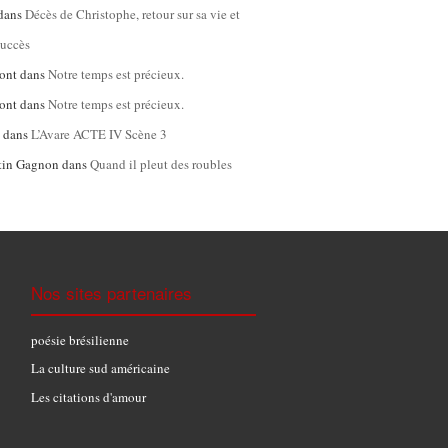
dans
Décès de Christophe, retour sur sa vie et
succès
ont
dans
Notre temps est précieux.
ont
dans
Notre temps est précieux.
l
dans
L’Avare ACTE IV Scène 3
tin Gagnon
dans
Quand il pleut des roubles
Nos sites partenaires
poésie brésilienne
La culture sud américaine
Les citations d'amour