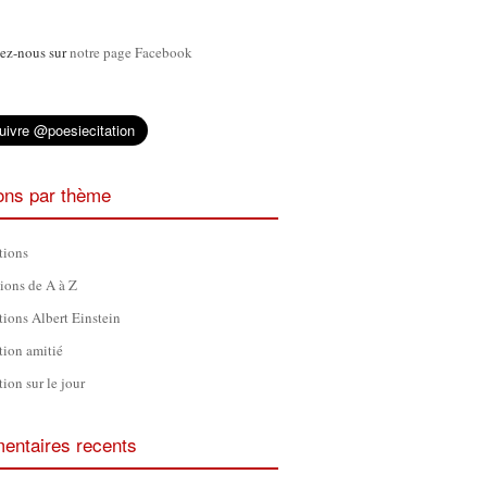
ez-nous sur
notre page Facebook
ions par thème
tions
tions de A à Z
tions Albert Einstein
tion amitié
tion sur le jour
ntaires recents