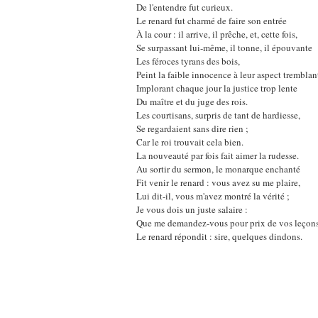
De l'entendre fut curieux.
Le renard fut charmé de faire son entrée
À la cour : il arrive, il prêche, et, cette fois,
Se surpassant lui-même, il tonne, il épouvante
Les féroces tyrans des bois,
Peint la faible innocence à leur aspect tremblan
Implorant chaque jour la justice trop lente
Du maître et du juge des rois.
Les courtisans, surpris de tant de hardiesse,
Se regardaient sans dire rien ;
Car le roi trouvait cela bien.
La nouveauté par fois fait aimer la rudesse.
Au sortir du sermon, le monarque enchanté
Fit venir le renard : vous avez su me plaire,
Lui dit-il, vous m'avez montré la vérité ;
Je vous dois un juste salaire :
Que me demandez-vous pour prix de vos leçons
Le renard répondit : sire, quelques dindons.