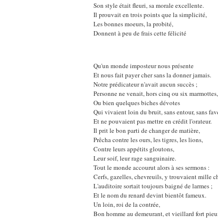
Son style était fleuri, sa morale excellente.
Il prouvait en trois points que la simplicité,
Les bonnes moeurs, la probité,
Donnent à peu de frais cette félicité
Qu'un monde imposteur nous présente
Et nous fait payer cher sans la donner jamais.
Notre prédicateur n'avait aucun succès ;
Personne ne venait, hors cinq ou six marmottes,
Ou bien quelques biches dévotes
Qui vivaient loin du bruit, sans entour, sans fav
Et ne pouvaient pas mettre en crédit l'orateur.
Il prit le bon parti de changer de matière,
Prêcha contre les ours, les tigres, les lions,
Contre leurs appétits gloutons,
Leur soif, leur rage sanguinaire.
Tout le monde accourut alors à ses sermons :
Cerfs, gazelles, chevreuils, y trouvaient mille c
L'auditoire sortait toujours baigné de larmes ;
Et le nom du renard devint bientôt fameux.
Un loin, roi de la contrée,
Bon homme au demeurant, et vieillard fort pieu