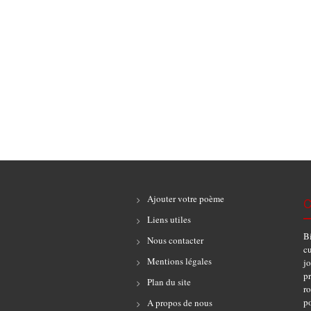
Ajouter votre poème
C
Liens utiles
B
Nous contacter
cu
Mentions légales
jo
pr
Plan du site
r
po
A propos de nous