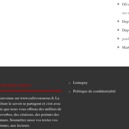
GG
ses 
Dup
Dup
pau
Mar
Lemagny
ultivonsnous.fr
Politique de confidentialité
ienvenue sur www.cultivonsnous.fr. La
lture le savoir se partagent et c'est avec
ie que nous vous offrons des milliers de
overbes, des citations, des poèmes des
omans. Soumettez aussi vos textes vos
èmes, aux lecteurs.