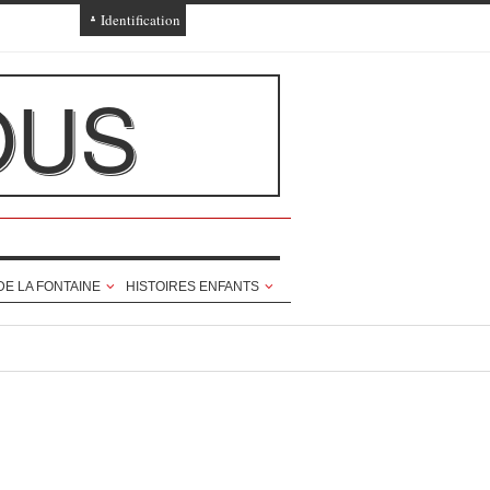
Identification
Connexion
OUS
Connexion via Facebook
Inscription
Ajout texte ou poème
DE LA FONTAINE
HISTOIRES ENFANTS