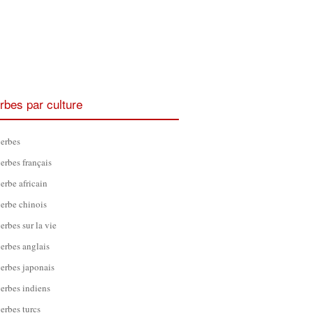
rbes par culture
erbes
erbes français
erbe africain
erbe chinois
erbes sur la vie
erbes anglais
erbes japonais
erbes indiens
erbes turcs