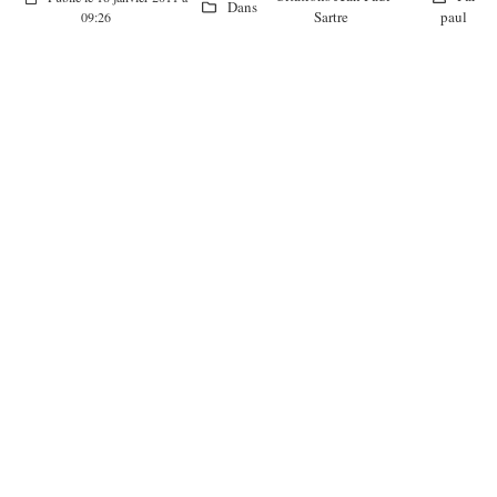
Dans
Sartre
paul
09:26