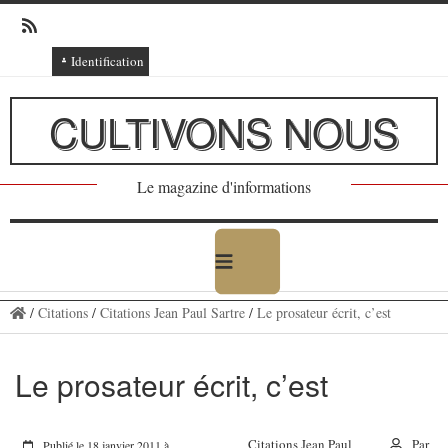
Identification
Connexion
CULTIVONS NOUS
Connexion via Facebook
Inscription
Le magazine d'informations
Ajout texte ou poème
/
Citations
/
Citations Jean Paul Sartre
/
Le prosateur écrit, c’est
Le prosateur écrit, c’est
Citations Jean Paul
Par
Publié le 18 janvier 2011 à