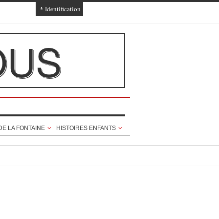
Identification
Connexion
OUS
Connexion via Facebook
Inscription
Ajout texte ou poème
DE LA FONTAINE
HISTOIRES ENFANTS