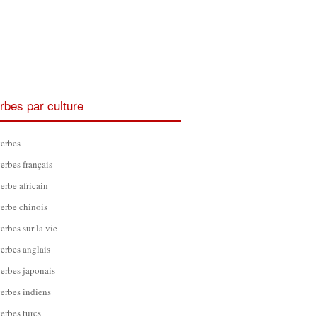
rbes par culture
erbes
erbes français
erbe africain
erbe chinois
erbes sur la vie
erbes anglais
erbes japonais
erbes indiens
erbes turcs