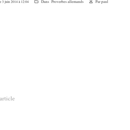
Dans
Proverbes allemands
Par
paul
le 3 juin 2014 à 12:04
article