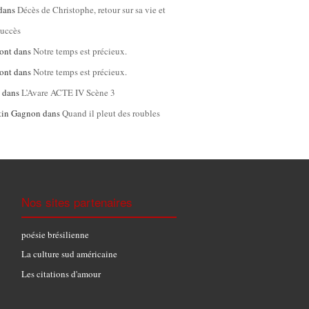
dans
Décès de Christophe, retour sur sa vie et
succès
ont
dans
Notre temps est précieux.
ont
dans
Notre temps est précieux.
l
dans
L’Avare ACTE IV Scène 3
tin Gagnon
dans
Quand il pleut des roubles
Nos sites partenaires
poésie brésilienne
La culture sud américaine
Les citations d'amour