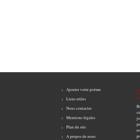
Ajouter votre poème
C
Liens utiles
B
Nous contacter
cu
Mentions légales
jo
pr
Plan du site
r
po
A propos de nous