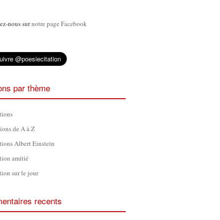
ez-nous sur
notre page Facebook
ions par thème
tions
tions de A à Z
tions Albert Einstein
tion amitié
tion sur le jour
ntaires recents