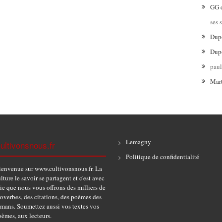
GG
ses 
Dup
Dup
pau
Mar
Lemagny
ultivonsnous.fr
Politique de confidentialité
ienvenue sur www.cultivonsnous.fr. La
lture le savoir se partagent et c'est avec
ie que nous vous offrons des milliers de
overbes, des citations, des poèmes des
omans. Soumettez aussi vos textes vos
èmes, aux lecteurs.