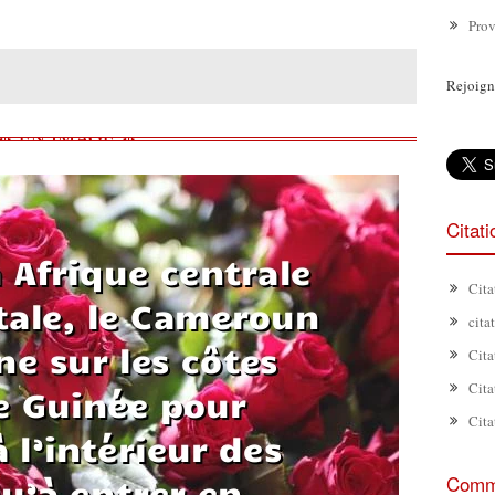
Prov
Rejoign
Citat
Cita
cita
Cita
Cita
Cita
Comme