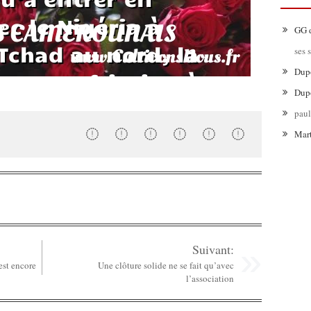
GG
ses 
Dup
Dup
pau
Mar
Suivant:
est encore
Une clôture solide ne se fait qu’avec
l’association