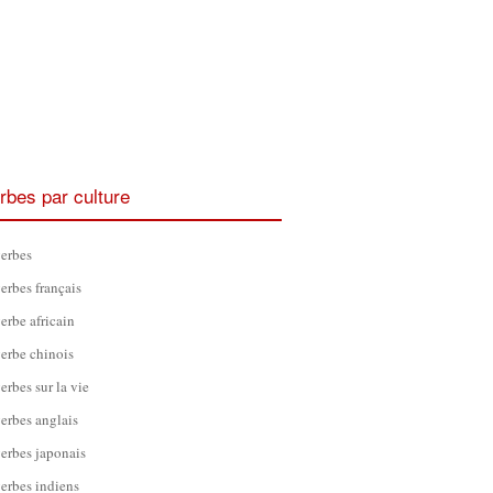
rbes par culture
erbes
erbes français
erbe africain
erbe chinois
erbes sur la vie
erbes anglais
erbes japonais
erbes indiens