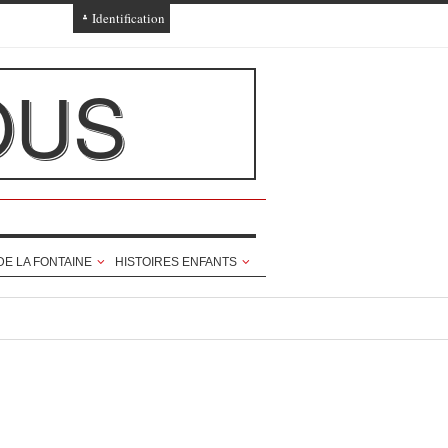
Identification
Connexion
OUS
Connexion via Facebook
Inscription
Ajout texte ou poème
DE LA FONTAINE
HISTOIRES ENFANTS