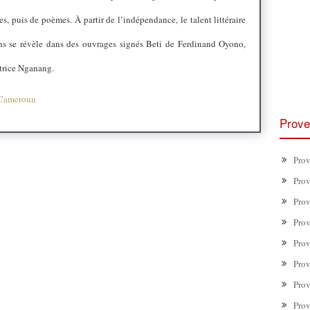
s, puis de poèmes. À partir de l’indépendance, le talent littéraire
ns se révèle dans des ouvrages signés Beti de Ferdinand Oyono,
trice Nganang.
 Cameroun
Prove
Prov
Prov
Prov
Prov
Prov
Prov
Prov
Prov