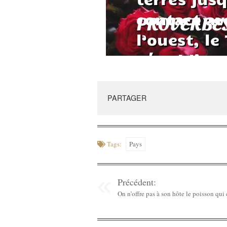
PARTAGER
Tags:
Pays
Précédent:
On n’offre pas à son hôte le poisson qui 