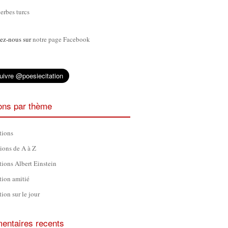
erbes turcs
ez-nous sur
notre page Facebook
ions par thème
tions
tions de A à Z
tions Albert Einstein
tion amitié
tion sur le jour
ntaires recents