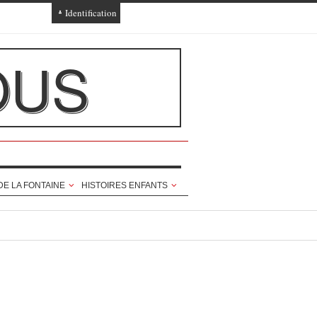
Identification
Connexion
OUS
Connexion via Facebook
Inscription
Ajout texte ou poème
DE LA FONTAINE
HISTOIRES ENFANTS