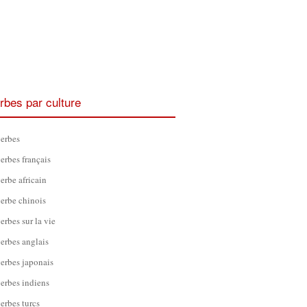
rbes par culture
erbes
erbes français
erbe africain
erbe chinois
erbes sur la vie
erbes anglais
erbes japonais
erbes indiens
erbes turcs