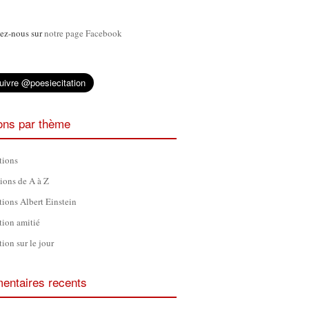
ez-nous sur
notre page Facebook
ions par thème
tions
tions de A à Z
tions Albert Einstein
tion amitié
tion sur le jour
ntaires recents