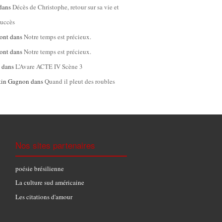
dans
Décès de Christophe, retour sur sa vie et
succès
ont
dans
Notre temps est précieux.
ont
dans
Notre temps est précieux.
l
dans
L’Avare ACTE IV Scène 3
tin Gagnon
dans
Quand il pleut des roubles
Nos sites partenaires
poésie brésilienne
La culture sud américaine
Les citations d'amour