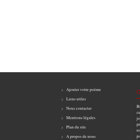
Ajouter votre poème
C
Liens utiles
B
Nous contacter
cu
Mentions légales
jo
pr
Plan du site
r
po
A propos de nous