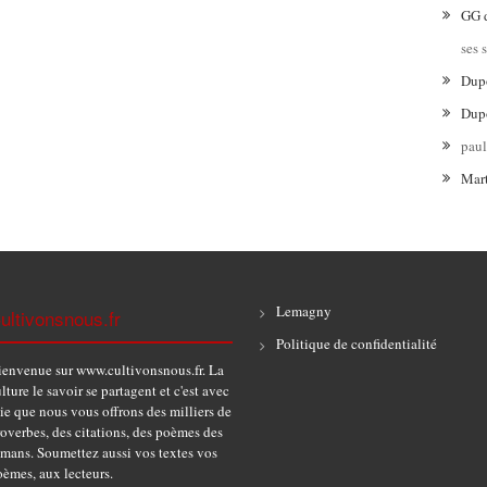
GG
ses 
Dup
Dup
pau
Mar
Lemagny
ultivonsnous.fr
Politique de confidentialité
ienvenue sur www.cultivonsnous.fr. La
lture le savoir se partagent et c'est avec
ie que nous vous offrons des milliers de
overbes, des citations, des poèmes des
omans. Soumettez aussi vos textes vos
èmes, aux lecteurs.