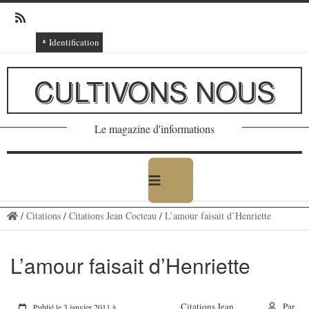
Identification
Connexion
CULTIVONS NOUS
Connexion via Facebook
Inscription
Le magazine d'informations
Ajout texte ou poème
/
Citations
/
Citations Jean Cocteau
/
L’amour faisait d’Henriette
L’amour faisait d’Henriette
Citations Jean
Par
Publié le 3 janvier 2011 à