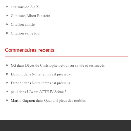
citations de A à Z
Citations Albert Einstein
Citation amitié
Citation sur le jour
Commentaires recents
GG
dans
Décès de Christophe, retour sur sa vie et ses succès
Dupont
dans
Notre temps est précieux.
Dupont
dans
Notre temps est précieux.
paul
dans
L’Avare ACTE IV Scène 3
Martin Gagnon
dans
Quand il pleut des roubles