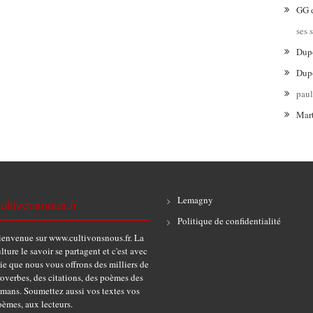
GG
ses 
Dup
Dup
pau
Mar
Lemagny
ultivonsnous.fr
Politique de confidentialité
ienvenue sur www.cultivonsnous.fr. La
lture le savoir se partagent et c'est avec
ie que nous vous offrons des milliers de
overbes, des citations, des poèmes des
omans. Soumettez aussi vos textes vos
èmes, aux lecteurs.