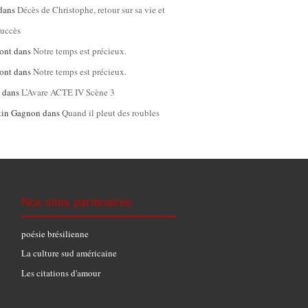
dans
Décès de Christophe, retour sur sa vie et
succès
ont
dans
Notre temps est précieux.
ont
dans
Notre temps est précieux.
l
dans
L’Avare ACTE IV Scène 3
tin Gagnon
dans
Quand il pleut des roubles
Nos sites partenaires
poésie brésilienne
La culture sud américaine
Les citations d'amour