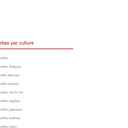
rbes par culture
erbes
erbes français
erbe africain
erbe chinois
erbes sur la vie
erbes anglais
erbes japonais
erbes indiens
erbes turcs