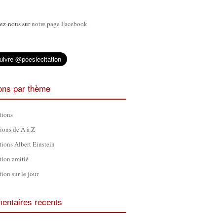
ez-nous sur
notre page Facebook
ions par thème
tions
tions de A à Z
tions Albert Einstein
tion amitié
tion sur le jour
ntaires recents