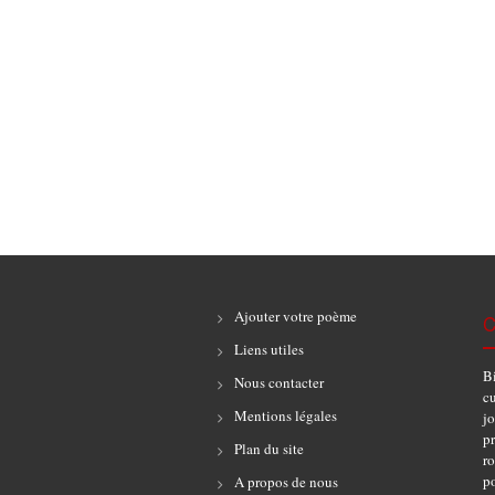
Ajouter votre poème
C
Liens utiles
B
Nous contacter
cu
Mentions légales
jo
pr
Plan du site
r
po
A propos de nous