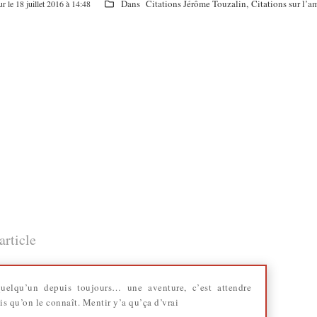
Dans
Citations Jérôme Touzalin
,
Citations sur l’a
ur le 18 juillet 2016 à 14:48
article
quelqu’un depuis toujours… une aventure, c’est attendre
 qu’on le connaît. Mentir y’a qu’ça d’vrai