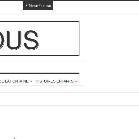
Identification
Connexion
OUS
Connexion via Facebook
Inscription
Ajout texte ou poème
DE LA FONTAINE
HISTOIRES ENFANTS