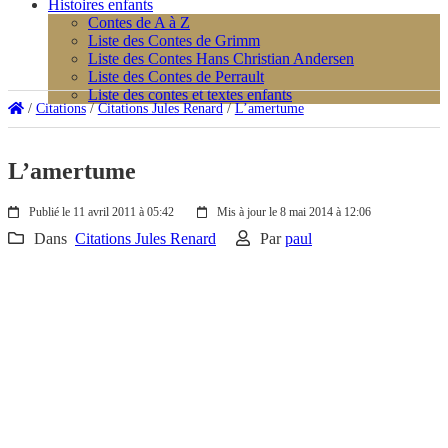
Histoires enfants
Contes de A à Z
Liste des Contes de Grimm
Liste des Contes Hans Christian Andersen
Liste des Contes de Perrault
Liste des contes et textes enfants
/
Citations
/
Citations Jules Renard
/
L’amertume
L’amertume
Publié le 11 avril 2011 à 05:42
Mis à jour le 8 mai 2014 à 12:06
Dans
Citations Jules Renard
Par
paul