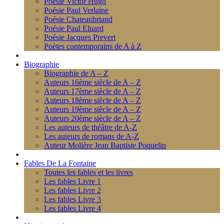
Poésie Victor Hugo
Poésie Paul Verlaine
Poésie Chateaubriand
Poésie Paul Eluard
Poésie Jacques Prevert
Poètes contemporains de A à Z
Biographie
Biographie de A – Z
Auteurs 16ème siècle de A – Z
Auteurs 17ème siècle de A – Z
Auteurs 18ème siècle de A – Z
Auteurs 19ème siècle de A – Z
Auteurs 20ème siècle de A – Z
Les auteurs de théâtre de A-Z
Les auteurs de romans de A-Z
Auteur Molière Jean Baptiste Poquelin
Fables De La Fontaine
Toutes les fables et les livres
Les fables Livre 1
Les fables Livre 2
Les fables Livre 3
Les fables Livre 4