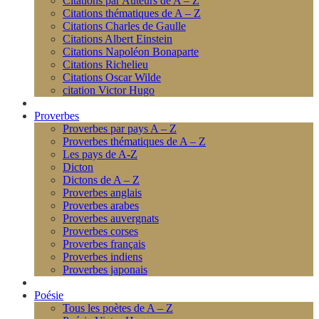
Citations par Auteurs de A – Z
Citations thématiques de A – Z
Citations Charles de Gaulle
Citations Albert Einstein
Citations Napoléon Bonaparte
Citations Richelieu
Citations Oscar Wilde
citation Victor Hugo
Proverbes
Proverbes par pays A – Z
Proverbes thématiques de A – Z
Les pays de A-Z
Dicton
Dictons de A – Z
Proverbes anglais
Proverbes arabes
Proverbes auvergnats
Proverbes corses
Proverbes français
Proverbes indiens
Proverbes japonais
Poésie
Tous les poètes de A – Z