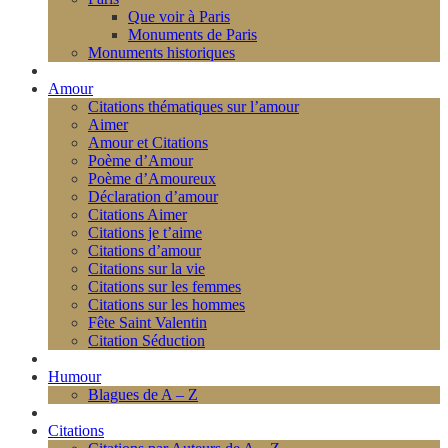
Que voir à Paris
Monuments de Paris
Monuments historiques
Amour
Citations thématiques sur l’amour
Aimer
Amour et Citations
Poème d’Amour
Poème d’Amoureux
Déclaration d’amour
Citations Aimer
Citations je t’aime
Citations d’amour
Citations sur la vie
Citations sur les femmes
Citations sur les hommes
Fête Saint Valentin
Citation Séduction
Humour
Blagues de A – Z
Citations