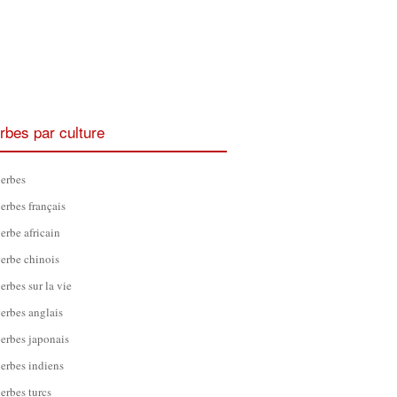
rbes par culture
erbes
erbes français
erbe africain
erbe chinois
erbes sur la vie
erbes anglais
erbes japonais
erbes indiens
erbes turcs