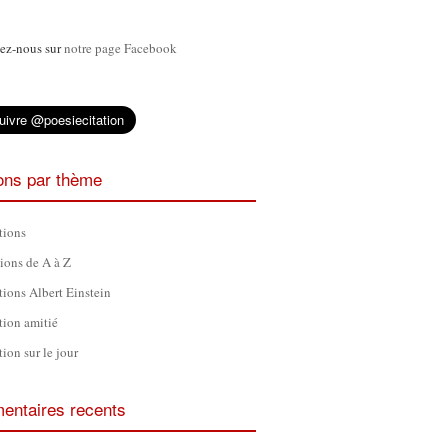
ez-nous sur
notre page Facebook
ions par thème
tions
tions de A à Z
tions Albert Einstein
tion amitié
tion sur le jour
ntaires recents