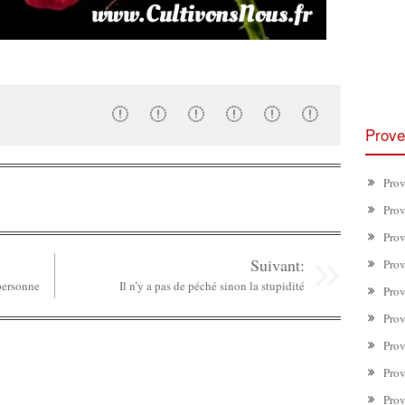
Prove
Prov
Prov
Prov
Suivant:
Prov
personne
Il n’y a pas de péché sinon la stupidité
Prov
Prov
Prov
Prov
Prov