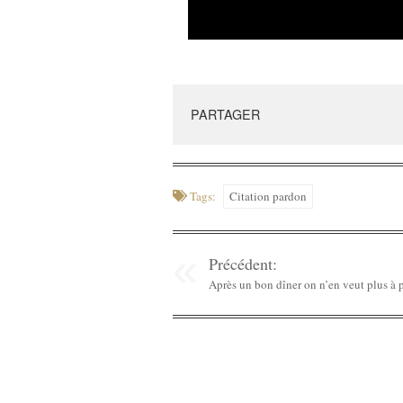
PARTAGER
Tags:
Citation pardon
Précédent:
Après un bon dîner on n’en veut plus à 