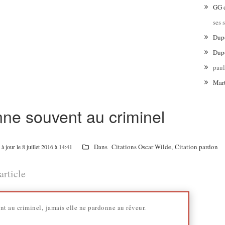
GG
ses 
Dup
Dup
pau
Mar
nne souvent au criminel
Dans
Citations Oscar Wilde
,
Citation pardon
à jour le 8 juillet 2016 à 14:41
article
t au criminel, jamais elle ne pardonne au rêveur.