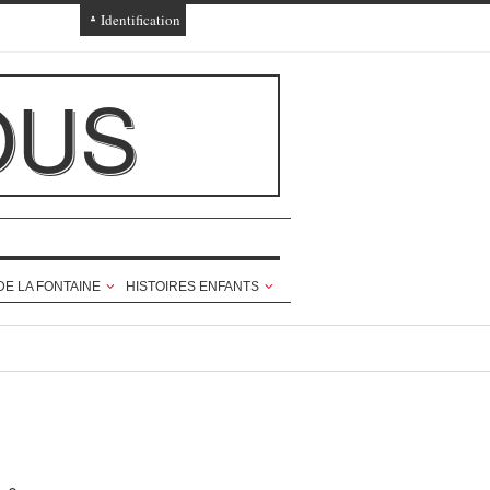
Identification
Connexion
OUS
Connexion via Facebook
Inscription
Ajout texte ou poème
DE LA FONTAINE
HISTOIRES ENFANTS