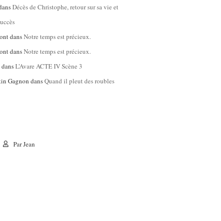
dans
Décès de Christophe, retour sur sa vie et
succès
ont
dans
Notre temps est précieux.
ont
dans
Notre temps est précieux.
l
dans
L’Avare ACTE IV Scène 3
tin Gagnon
dans
Quand il pleut des roubles
Par
Jean