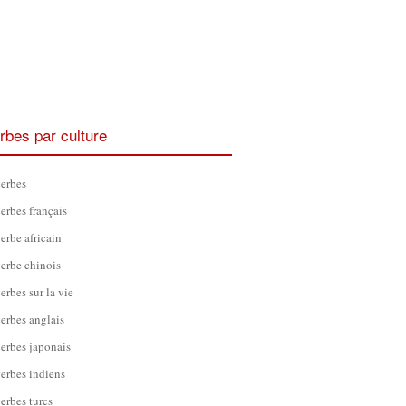
rbes par culture
erbes
erbes français
erbe africain
erbe chinois
erbes sur la vie
erbes anglais
erbes japonais
erbes indiens
erbes turcs