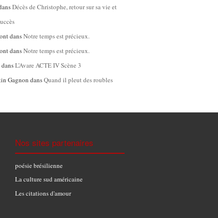
dans
Décès de Christophe, retour sur sa vie et
succès
ont
dans
Notre temps est précieux.
ont
dans
Notre temps est précieux.
l
dans
L’Avare ACTE IV Scène 3
tin Gagnon
dans
Quand il pleut des roubles
Nos sites partenaires
poésie brésilienne
La culture sud américaine
Les citations d'amour