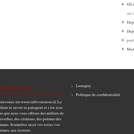
GG
ses 
Dup
Dup
pau
Mar
Lemagny
ultivonsnous.fr
Politique de confidentialité
ienvenue sur www.cultivonsnous.fr. La
lture le savoir se partagent et c'est avec
ie que nous vous offrons des milliers de
overbes, des citations, des poèmes des
omans. Soumettez aussi vos textes vos
èmes, aux lecteurs.