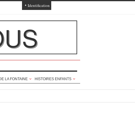
Identification
Connexion
OUS
Connexion via Facebook
Inscription
Ajout texte ou poème
DE LA FONTAINE
HISTOIRES ENFANTS