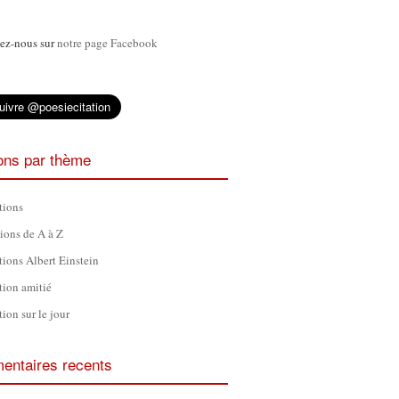
ez-nous sur
notre page Facebook
ions par thème
tions
tions de A à Z
tions Albert Einstein
tion amitié
tion sur le jour
ntaires recents