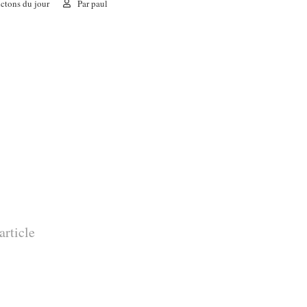
ctons du jour
Par
paul
article