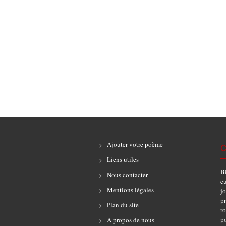
Ajouter votre poème
C
Liens utiles
B
Nous contacter
cu
Mentions légales
jo
pr
Plan du site
r
po
A propos de nous