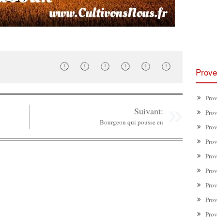
Prove
Prov
Suivant:
Prov
Bourgeon qui pousse en
Prov
Prov
Prov
Prov
Prov
Prov
Prov