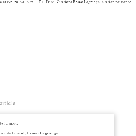
Dans
Citations Bruno Lagrange
,
citation naissance
le 18 avril 2016 à 16:39
article
de la mort.
Bruno Lagrange
in de la mort,