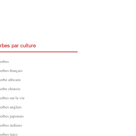
rbes par culture
erbes
erbes français
erbe africain
erbe chinois
erbes sur la vie
erbes anglais
erbes japonais
erbes indiens
erbes turcs