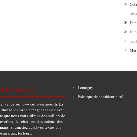
GG
ses 
Dup
Dup
pau
Mar
Lemagny
ultivonsnous.fr
Politique de confidentialité
ienvenue sur www.cultivonsnous.fr. La
lture le savoir se partagent et c'est avec
ie que nous vous offrons des milliers de
overbes, des citations, des poèmes des
omans. Soumettez aussi vos textes vos
èmes, aux lecteurs.