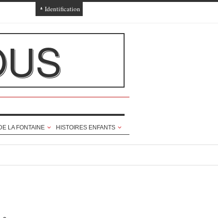
Identification
Connexion
OUS
Connexion via Facebook
Inscription
Ajout texte ou poème
DE LA FONTAINE
HISTOIRES ENFANTS