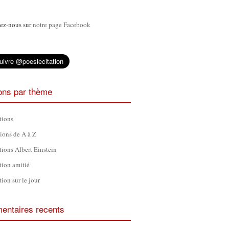
ez-nous sur
notre page Facebook
ions par thème
tions
tions de A à Z
tions Albert Einstein
tion amitié
tion sur le jour
ntaires recents