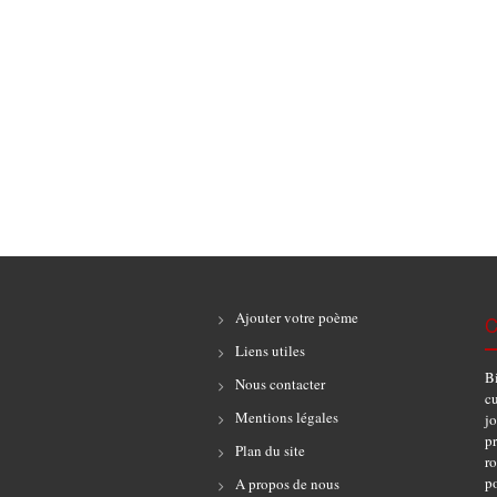
Ajouter votre poème
C
Liens utiles
B
Nous contacter
cu
Mentions légales
jo
pr
Plan du site
r
po
A propos de nous