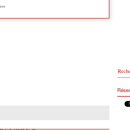
ance
Résea