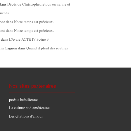
dans
Décès de Christophe, retour sur sa vie et
succès
ont
dans
Notre temps est précieux.
ont
dans
Notre temps est précieux.
l
dans
L’Avare ACTE IV Scène 3
tin Gagnon
dans
Quand il pleut des roubles
Nos sites partenaires
poésie brésilienne
La culture sud américaine
Les citations d'amour