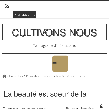
Identification
Connexion
CULTIVONS NOUS
Connexion via Facebook
Inscription
Le magazine d'informations
Ajout texte ou poème
/
Proverbes
/
Proverbes russes
/
La beauté est soeur de la
La beauté est soeur de la
Proverbes
Proverbes
Publié le 12 janvier 2012 à 04:32